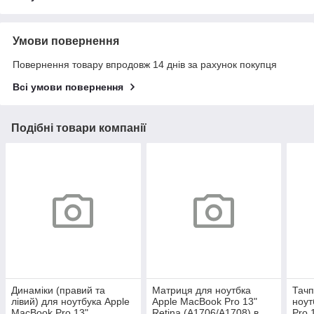
Умови повернення
Повернення товару впродовж 14 днів за рахунок покупця
Всі умови повернення
Подібні товари компанії
Динаміки (правий та
Матриця для ноутбка
Тачп
лівий) для ноутбука Apple
Apple MacBook Pro 13"
ноут
MacBook Pro 13"
Retina (A1706/A1708) в
Pro 