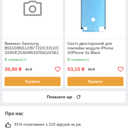
Вимикач Samsung
Скотч двосторонній для
B5510/B5512/B7722/C3312/C
поклейки модуля iPhone
3330/E2530/i8510/S5610/S61
X/iPhone Xs Black
02
В наявності
В наявності
36,90
53,10
₴
₴
41 ₴
59 ₴
Купити
Купити
Показати ще
Про нас
91% позитивних з 210 відгуків за рік