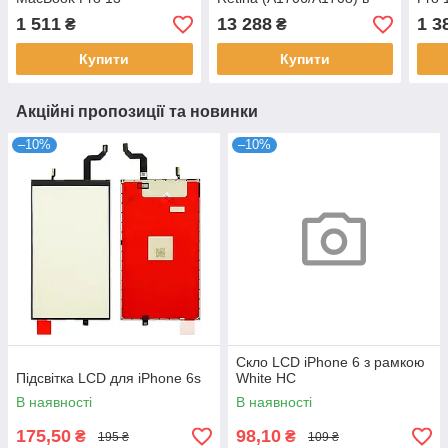
A2289/A2338 Original
зборі з кришкою Silver
Silve
1 511
13 288
1 3
₴
₴
Original
Купити
Купити
Акційні пропозиції та новинки
–10%
–10%
Скло LCD iPhone 6 з рамкою
Підсвітка LCD для iPhone 6s
White HC
В наявності
В наявності
175,50
98,10
₴
₴
195 ₴
109 ₴