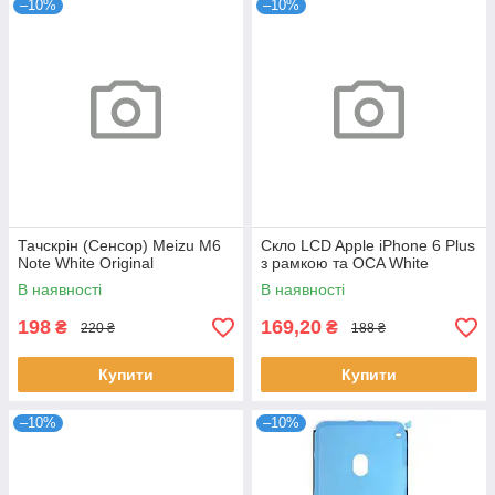
–10%
–10%
Тачскрін (Сенсор) Meizu M6
Скло LCD Apple iPhone 6 Plus
Note White Original
з рамкою та OCA White
В наявності
В наявності
198
169,20
₴
₴
220 ₴
188 ₴
Купити
Купити
–10%
–10%