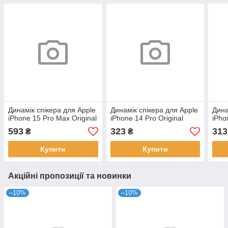
Динамік спікера для Apple
Динамік спікера для Apple
Дина
iPhone 15 Pro Max Original
iPhone 14 Pro Original
iPho
593
323
313
₴
₴
Купити
Купити
Акційні пропозиції та новинки
–10%
–10%