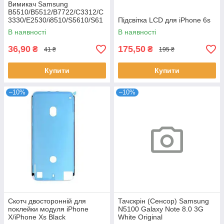
Вимикач Samsung
B5510/B5512/B7722/C3312/C
3330/E2530/i8510/S5610/S61
Підсвітка LCD для iPhone 6s
02
В наявності
В наявності
36,90
175,50
₴
₴
41 ₴
195 ₴
Купити
Купити
–10%
–10%
Скотч двосторонній для
Тачскрін (Сенсор) Samsung
поклейки модуля iPhone
N5100 Galaxy Note 8.0 3G
X/iPhone Xs Black
White Original