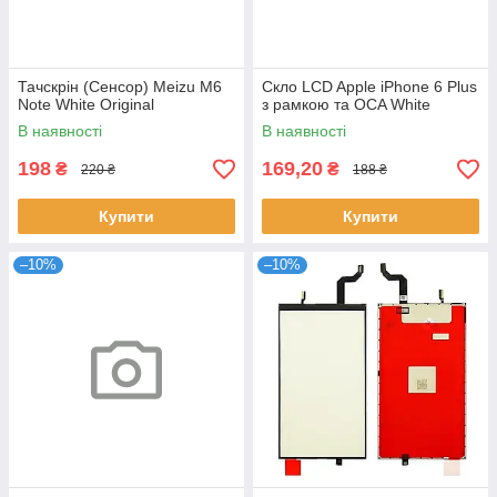
Тачскрін (Сенсор) Meizu M6
Скло LCD Apple iPhone 6 Plus
Note White Original
з рамкою та OCA White
В наявності
В наявності
198
169,20
₴
₴
220 ₴
188 ₴
Купити
Купити
–10%
–10%