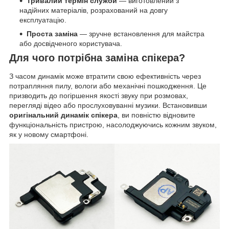
Тривалий термін служби
— виготовлений з
надійних матеріалів, розрахований на довгу
експлуатацію.
Проста заміна
— зручне встановлення для майстра
або досвідченого користувача.
Для чого потрібна заміна спікера?
З часом динамік може втратити свою ефективність через
потрапляння пилу, вологи або механічні пошкодження. Це
призводить до погіршення якості звуку при розмовах,
перегляді відео або прослуховуванні музики. Встановивши
оригінальний динамік спікера
, ви повністю відновите
функціональність пристрою, насолоджуючись кожним звуком,
як у новому смартфоні.