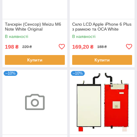
Тачскрін (Сенсор) Meizu M6
Скло LCD Apple iPhone 6 Plus
Note White Original
з рамкою та OCA White
В наявності
В наявності
198
169,20
₴
₴
220 ₴
188 ₴
Купити
Купити
–10%
–10%