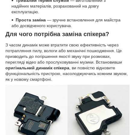
Тривалий термін служби
— виготовлений з
надійних матеріалів, розрахований на довгу
експлуатацію.
Проста заміна
— зручне встановлення для майстра
або досвідченого користувача.
Для чого потрібна заміна спікера?
З часом динамік може втратити свою ефективність через
потрапляння пилу, вологи або механічні пошкодження. Це
призводить до погіршення якості звуку при розмовах,
перегляді відео або прослуховуванні музики. Встановивши
оригінальний динамік спікера
, ви повністю відновите
функціональність пристрою, насолоджуючись кожним звуком,
як у новому смартфоні.