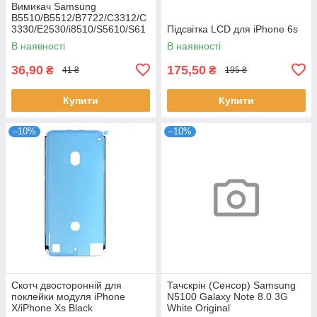
Вимикач Samsung
B5510/B5512/B7722/C3312/C
3330/E2530/i8510/S5610/S61
Підсвітка LCD для iPhone 6s
02
В наявності
В наявності
36,90
175,50
₴
₴
41 ₴
195 ₴
Купити
Купити
–10%
–10%
Скотч двосторонній для
Тачскрін (Сенсор) Samsung
поклейки модуля iPhone
N5100 Galaxy Note 8.0 3G
X/iPhone Xs Black
White Original