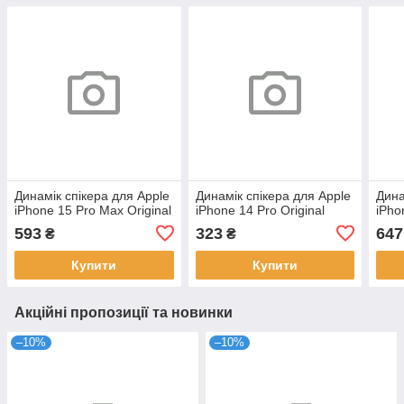
Динамік спікера для Apple
Динамік спікера для Apple
Дина
iPhone 15 Pro Max Original
iPhone 14 Pro Original
iPho
593
323
647
₴
₴
Купити
Купити
Акційні пропозиції та новинки
–10%
–10%