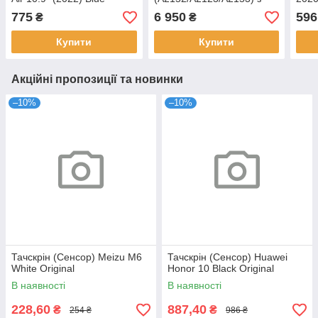
touchscreen Black Original
775
6 950
596
₴
₴
Купити
Купити
Акційні пропозиції та новинки
–10%
–10%
Тачскрін (Сенсор) Meizu M6
Тачскрін (Сенсор) Huawei
White Original
Honor 10 Black Original
В наявності
В наявності
228,60
887,40
₴
₴
254 ₴
986 ₴