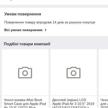
Умови повернення
Повернення товару впродовж 14 днів за рахунок покупця
Всі умови повернення
Подібні товари компанії
Чохол книжка iMax Book
Дисплей (екран) LCD
Чохо
Smart Case для Apple iPad
Apple iPad Air 3 10.5'' 2019
для 
Air 10.9" (2022) Blue
(A2152/A2123/A2153) з
2020