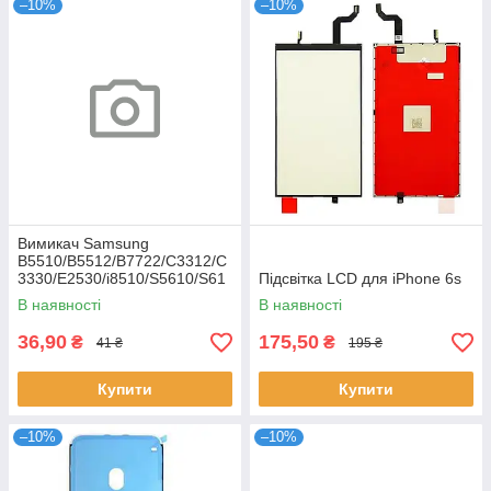
–10%
–10%
Вимикач Samsung
B5510/B5512/B7722/C3312/C
3330/E2530/i8510/S5610/S61
Підсвітка LCD для iPhone 6s
02
В наявності
В наявності
36,90
175,50
₴
₴
41 ₴
195 ₴
Купити
Купити
–10%
–10%