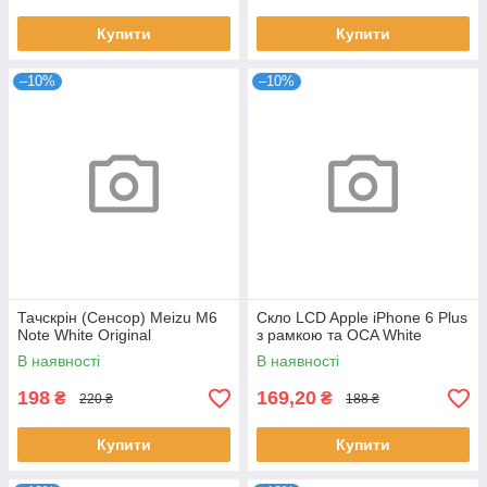
Купити
Купити
–10%
–10%
Тачскрін (Сенсор) Meizu M6
Скло LCD Apple iPhone 6 Plus
Note White Original
з рамкою та OCA White
В наявності
В наявності
198
169,20
₴
₴
220 ₴
188 ₴
Купити
Купити