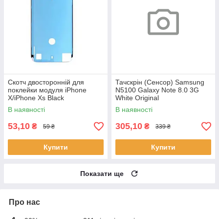
Скотч двосторонній для
Тачскрін (Сенсор) Samsung
поклейки модуля iPhone
N5100 Galaxy Note 8.0 3G
X/iPhone Xs Black
White Original
В наявності
В наявності
53,10
305,10
₴
₴
59 ₴
339 ₴
Купити
Купити
Показати ще
Про нас