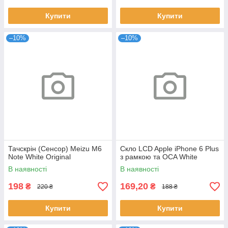
Купити
Купити
–10%
–10%
Тачскрін (Сенсор) Meizu M6
Скло LCD Apple iPhone 6 Plus
Note White Original
з рамкою та OCA White
В наявності
В наявності
198
169,20
₴
₴
220 ₴
188 ₴
Купити
Купити