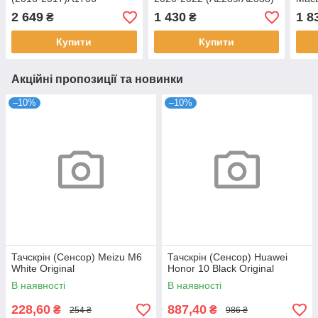
(11.41V,49.2Wh,4314mAh)
ND55C15-19F03 Original
A225
2 649
1 430
1 8
₴
₴
APN:613-3291 Original
Купити
Купити
Акційні пропозиції та новинки
–10%
–10%
Тачскрін (Сенсор) Meizu M6
Тачскрін (Сенсор) Huawei
White Original
Honor 10 Black Original
В наявності
В наявності
228,60
887,40
₴
₴
254 ₴
986 ₴