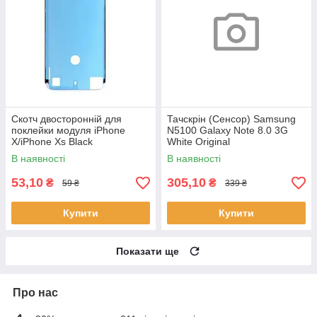
Скотч двосторонній для
Тачскрін (Сенсор) Samsung
поклейки модуля iPhone
N5100 Galaxy Note 8.0 3G
X/iPhone Xs Black
White Original
В наявності
В наявності
53,10
305,10
₴
₴
59 ₴
339 ₴
Купити
Купити
Показати ще
Про нас