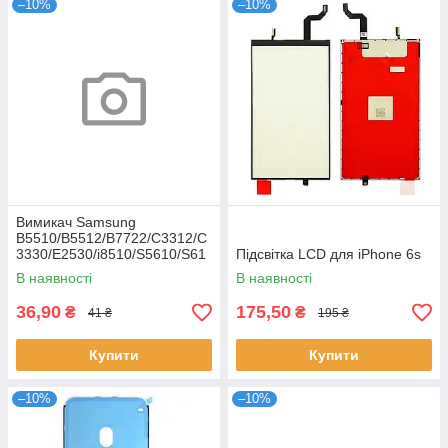
–10%
–10%
Вимикач Samsung
B5510/B5512/B7722/C3312/C
3330/E2530/i8510/S5610/S61
Підсвітка LCD для iPhone 6s
02
В наявності
В наявності
36,90
175,50
₴
₴
41 ₴
195 ₴
Купити
Купити
–10%
–10%