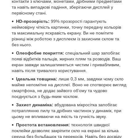
контакти з ключами, монетами, дрібними предметами
та навіть випадкові падіння, зберігаючи дисплей у
первісному стані.
HD-прозорість:
99% прозорості гарантують
неймовірну чіткість картинки, точну передачу кольорів
та максимальну яскравість екрану. Ви не помітите
різниці між роботою з дисплеєм із захисним склом та
без нього.
Олеофобне покриття:
спеціальний шар запобігає
появі відбитків пальців, жирних плям та розводів. Ваш
екран завжди залишатиметься чистим і привабливим,
навіть після тривалого користування.
Ідеальна товщина:
лише 0,3 мм, завдяки чому скло
майже непомітне на дисплеї. Воно не спотворює вигляд
смартфона, не додає зайвого об’єму та чудово
поєднується з будь-яким чохлом.
Захист динаміка:
вбудована мікросітка запобігає
потраплянню пилу та дрібних частинок у динамік, при
цьому не впливаючи на якість та гучність звуку.
Простота встановлення:
технологія швидкої
поклейки дозволяє закріпити скло на екрані за кілька
секунд без бульбашок та перекосів. Навіть без досвіду