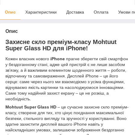
Опис
Характеристики
Доставка
Оплата
Умови п
Опис
Захисне скло преміум-класу Mohtuut
Super Glass HD для iPhone!
Кожен власник нового
iPhone
прагне зберегти свій смартфон
у бездоганному стані, адже цей пристрій є не лише засобом
зв’язку, а й важливим елементом щоденного життя – роботи,
відпочинку та самовираження. Дисплей iPhone – це його
серце: саме через нього ми взаємодіємо з усіма функціями,
відчуваємо якість картинки та насолоджуємося інноваціями.
Саме тому надійний захист екрану – це не розкіш, а
необхідність.
Mohtuut Super Glass HD
– це сучасне захисне скло преміум-
класу, створене для тих, хто цінує поєднання максимальної
безпеки, стильного вигляду та зручності у користуванні. Воно
здатне захистити дисплей вашого iPhone навіть у
найскладніших умовах, залишаючи зображення бездоганно