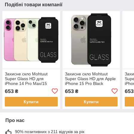
Подібні товари компанії
Захисне скло Mohtuut
Захисне скло Mohtuut
Захи
Super Glass HD для
Super Glass HD для Apple
Supe
iPhone 14 Pro Max/15
iPhone 15 Pro Black
iPho
Plus/16 Plus Black
653
653
653
₴
₴
Купити
Купити
Про нас
90% позитивних з 211 відгуків за рік