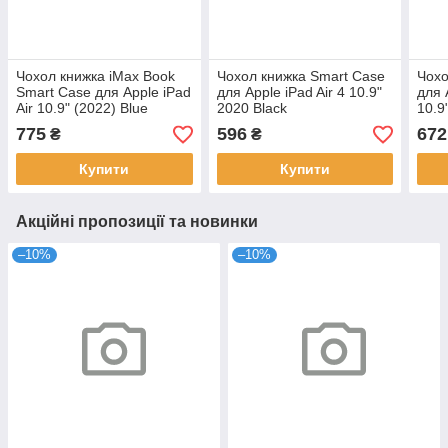
Чохол книжка iMax Book
Чохол книжка Smart Case
Чохо
Smart Case для Apple iPad
для Apple iPad Air 4 10.9"
для 
Air 10.9" (2022) Blue
2020 Black
10.9
775
596
672
₴
₴
Купити
Купити
Акційні пропозиції та новинки
–10%
–10%