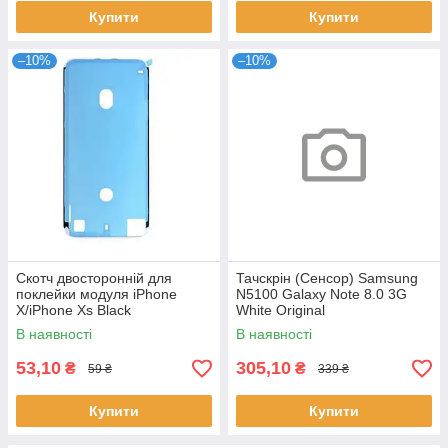
Купити
Купити
–10%
–10%
Скотч двосторонній для
Тачскрін (Сенсор) Samsung
поклейки модуля iPhone
N5100 Galaxy Note 8.0 3G
X/iPhone Xs Black
White Original
В наявності
В наявності
53,10
305,10
₴
₴
59 ₴
339 ₴
Купити
Купити