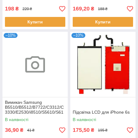
198
169,20
₴
₴
220 ₴
188 ₴
Купити
Купити
–10%
–10%
Вимикач Samsung
B5510/B5512/B7722/C3312/C
3330/E2530/i8510/S5610/S61
Підсвітка LCD для iPhone 6s
02
В наявності
В наявності
36,90
175,50
₴
₴
41 ₴
195 ₴