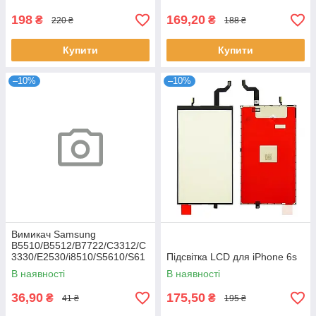
198
169,20
₴
₴
220 ₴
188 ₴
Купити
Купити
–10%
–10%
Вимикач Samsung
B5510/B5512/B7722/C3312/C
3330/E2530/i8510/S5610/S61
Підсвітка LCD для iPhone 6s
02
В наявності
В наявності
36,90
175,50
₴
₴
41 ₴
195 ₴