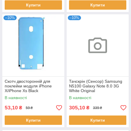
Купити
Купити
–10%
–10%
Скотч двосторонній для
Тачскрін (Сенсор) Samsung
поклейки модуля iPhone
N5100 Galaxy Note 8.0 3G
X/iPhone Xs Black
White Original
В наявності
В наявності
53,10
305,10
₴
₴
59 ₴
339 ₴
Купити
Купити