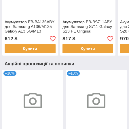
Акумулятор EB-BA136ABY
Акумулятор EB-BS711ABY
Аку
для Samsung A136/M135
для Samsung S711 Galaxy
для 
Galaxy A13 5G/M13
S23 FE Original
S20 
Original
612
817
970
₴
₴
Купити
Купити
Акційні пропозиції та новинки
–10%
–10%