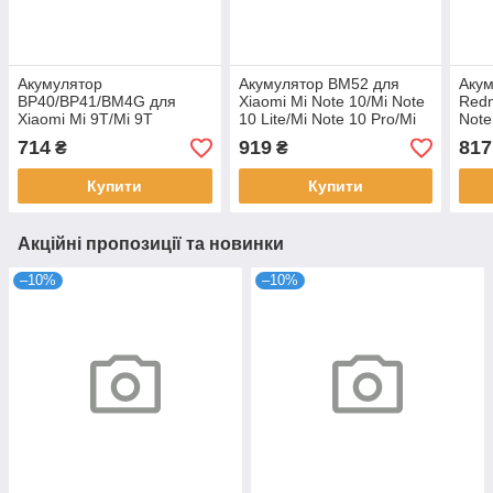
Акумулятор
Акумулятор BM52 для
Акум
BP40/BP41/BM4G для
Xiaomi Mi Note 10/Mi Note
Redm
Xiaomi Mi 9T/Mi 9T
10 Lite/Mi Note 10 Pro/Mi
Note
Pro/Redmi K20 Original
CC9 Pro Original
Origi
714
919
817
₴
₴
Купити
Купити
Акційні пропозиції та новинки
–10%
–10%