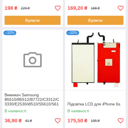
198
169,20
₴
₴
220 ₴
188 ₴
Купити
Купити
–10%
–10%
Вимикач Samsung
B5510/B5512/B7722/C3312/C
3330/E2530/i8510/S5610/S61
Підсвітка LCD для iPhone 6s
02
В наявності
В наявності
36,90
175,50
₴
₴
41 ₴
195 ₴