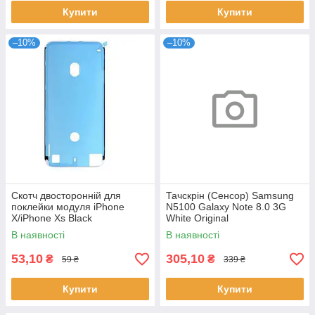
Купити
Купити
–10%
–10%
Скотч двосторонній для
Тачскрін (Сенсор) Samsung
поклейки модуля iPhone
N5100 Galaxy Note 8.0 3G
X/iPhone Xs Black
White Original
В наявності
В наявності
53,10
305,10
₴
₴
59 ₴
339 ₴
Купити
Купити