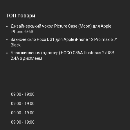
ТОП товари
Дизайнерський чохол Picture Case (Moon) для Apple
iPhone 6/6S
Захисне скло Hoco DG1 для Apple iPhone 12 Pro max 6.7"
Black
Блок живлення (адаптер) HOCO C86A Illustrious 2xUSB
2.4A з дисплеем
09:00
19:00
09:00
19:00
09:00
19:00
09:00
19:00