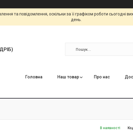
ення та повідомлення, оскільки за її графіком роботи сьогодні в
день.
ЗДРІБ)
Головна
Наш товар
Про нас
Дос
В наявності
Ко