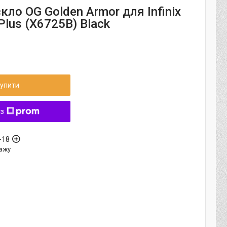
кло OG Golden Armor для Infinix
Plus (X6725B) Black
упити
 з
-18
ажу