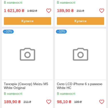
В наявності
В наявності
1 621,80
189,90
₴
₴
1 802 ₴
211 ₴
Купити
Купити
–10%
–10%
Тачскрін (Сенсор) Meizu M5
Скло LCD iPhone 6 з рамкою
White Original
White HC
В наявності
В наявності
189,90
98,10
₴
₴
211 ₴
109 ₴