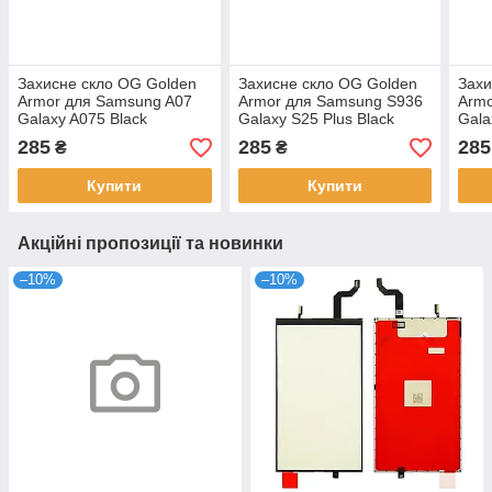
Захисне скло OG Golden
Захисне скло OG Golden
Захи
Armor для Samsung A07
Armor для Samsung S936
Armo
Galaxy A075 Black
Galaxy S25 Plus Black
Gala
285
285
285
₴
₴
Купити
Купити
Акційні пропозиції та новинки
–10%
–10%