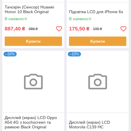
Тачскрін (Сенсор) Huawei
Honor 10 Black Original
Підсвітка LCD для iPhone 6s
В наявності
В наявності
887,40
175,50
₴
₴
986 ₴
195 ₴
Купити
Купити
–10%
–10%
Дисплей (екран) LCD Oppo
A54 4G з touchscreen та
Дисплей (екран) LCD
рамкою Black Original
Motorola C139 HC