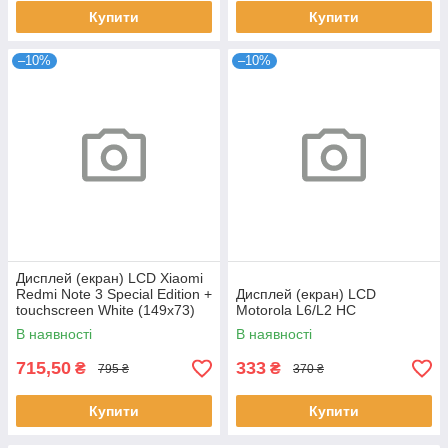
Купити
Купити
–10%
–10%
Дисплей (екран) LCD Xiaomi
Redmi Note 3 Special Edition +
Дисплей (екран) LCD
touchscreen White (149x73)
Motorola L6/L2 HC
Original
В наявності
В наявності
715,50
333
₴
₴
795 ₴
370 ₴
Купити
Купити