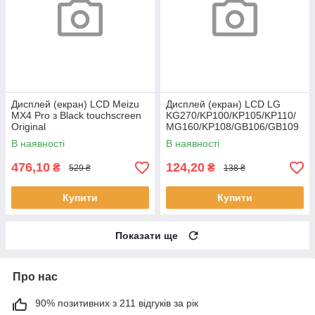
Дисплей (екран) LCD Meizu
Дисплей (екран) LCD LG
MX4 Pro з Black touchscreen
KG270/KP100/KP105/KP110/
Original
MG160/KP108/GB106/GB109
HC
В наявності
В наявності
476,10
124,20
₴
₴
529 ₴
138 ₴
Купити
Купити
Показати ще
Про нас
90% позитивних з 211 відгуків за рік