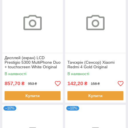
Дисплей (екран) LCD
Prestigio 5300 MultiPhone Duo
Тачскрін (Сенсор) Xiaomi
+ touchscreen White Original
Redmi 4 Gold Original
В наявності
В наявності
857,70
142,20
₴
₴
953 ₴
158 ₴
Купити
Купити
–10%
–10%