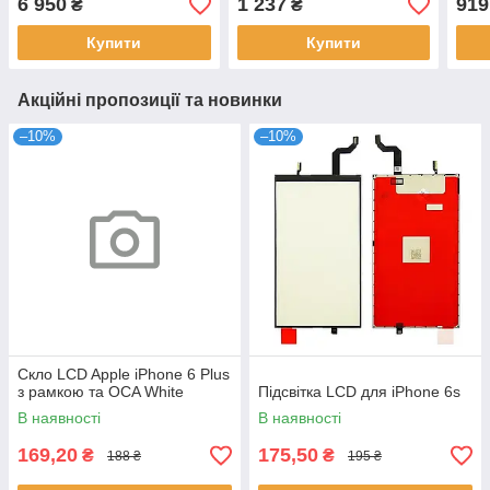
6 950
1 237
919
₴
₴
Original
A12
Купити
Купити
Акційні пропозиції та новинки
–10%
–10%
Скло LCD Apple iPhone 6 Plus
з рамкою та OCA White
Підсвітка LCD для iPhone 6s
В наявності
В наявності
169,20
175,50
₴
₴
188 ₴
195 ₴