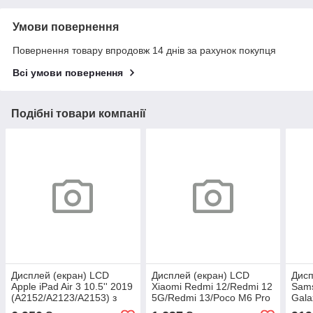
Умови повернення
Повернення товару впродовж 14 днів за рахунок покупця
Всі умови повернення
Подібні товари компанії
Дисплей (екран) LCD
Дисплей (екран) LCD
Дисп
Apple iPad Air 3 10.5'' 2019
Xiaomi Redmi 12/Redmi 12
Sam
(A2152/A2123/A2153) з
5G/Redmi 13/Poco M6 Pro
Gala
touchscreen Black Original
5G з touchscreen Black
touc