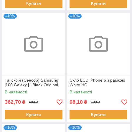
Купити
Купити
–10%
–10%
Тачскрін (Сенсор) Samsung
Скло LCD iPhone 6 з рамкою
j100 Galaxy j1 Black Original
White HC
В наявності
В наявності
362,70
98,10
₴
₴
403 ₴
109 ₴
Купити
Купити
–10%
–10%