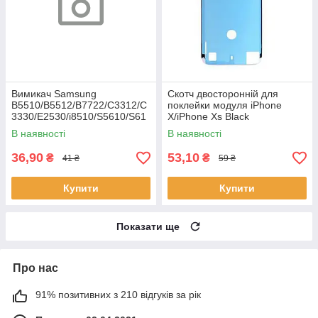
Вимикач Samsung
Скотч двосторонній для
B5510/B5512/B7722/C3312/C
поклейки модуля iPhone
3330/E2530/i8510/S5610/S61
X/iPhone Xs Black
02
В наявності
В наявності
36,90
53,10
₴
₴
41 ₴
59 ₴
Купити
Купити
Показати ще
Про нас
91% позитивних з 210 відгуків за рік