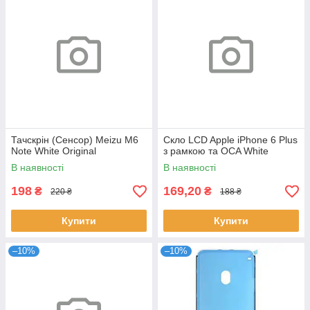
Тачскрін (Сенсор) Meizu M6
Скло LCD Apple iPhone 6 Plus
Note White Original
з рамкою та OCA White
В наявності
В наявності
198
169,20
₴
₴
220 ₴
188 ₴
Купити
Купити
–10%
–10%