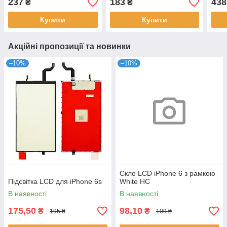
237
183
438
₴
₴
Купити
Купити
Акційні пропозиції та новинки
–10%
–10%
Скло LCD iPhone 6 з рамкою
Підсвітка LCD для iPhone 6s
White HC
В наявності
В наявності
175,50
98,10
₴
₴
195 ₴
109 ₴