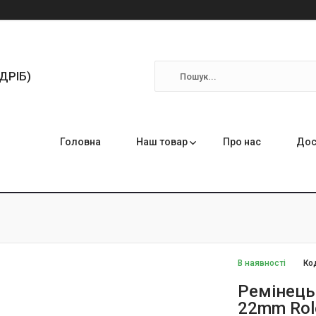
ЗДРІБ)
Головна
Наш товар
Про нас
Дос
В наявності
Ко
Ремінець 
22mm Role