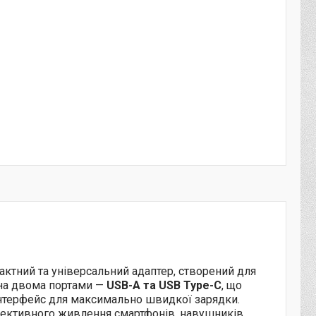
ктний та універсальний адаптер, створений для
ена двома портами —
USB-A та USB Type-C
, що
інтерфейс для максимально швидкої зарядки.
ефективного живлення смартфонів, навушників,