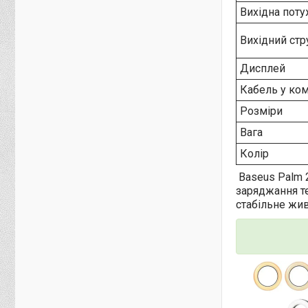
Вихідна поту
Вихідний ст
Дисплей
Кабель у ком
Розміри
Вага
Колір
Baseus Palm 2
заряджання т
стабільне жи