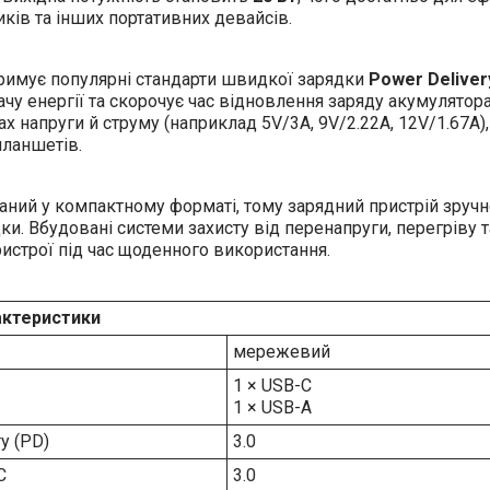
ків та інших портативних девайсів.
тримує популярні стандарти швидкої зарядки
Power Deliver
ачу енергії та скорочує час відновлення заряду акумулято
х напруги й струму (наприклад 5V/3A, 9V/2.22A, 12V/1.67A)
планшетів.
ний у компактному форматі, тому зарядний пристрій зручно
ки. Вбудовані системи захисту від перенапруги, перегріву
истрої під час щоденного використання.
актеристики
мережевий
1 × USB-C
1 × USB-A
y (PD)
3.0
C
3.0