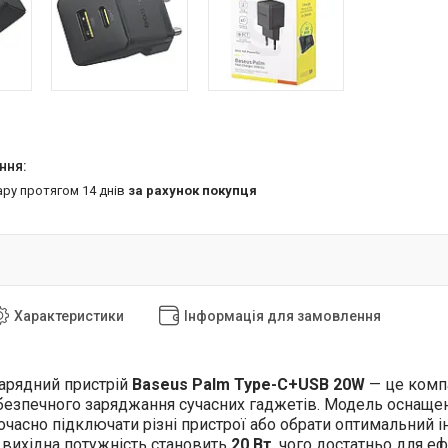
ару протягом 14 днів
за рахунок покупця
Характеристики
Інформація для замовлення
арядний пристрій
Baseus Palm Type-C+USB 20W
— це компа
безпечного заряджання сучасних гаджетів. Модель оснащ
очасно підключати різні пристрої або обрати оптимальний 
вихідна потужність становить
20 Вт
, чого достатньо для 