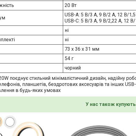
жність
20 Вт
USB-A: 5 В/3 A, 9 В/2 A, 12 В/1,5
рум
USB-C: 5 В/3 A, 9 В/2,22 A, 12 В/
ні
плекті
ні
73 x 36 x 31 мм
54 г
чорний
0W поєднує стильний мінімалістичний дизайн, надійну робот
елефонів, планшетів, бездротових аксесуарів та інших USB
влення в будь-яких умовах
У нас також купують