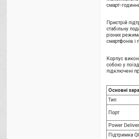
смарт-годинни
Пристрій під
стабільну под
різних режима
смартфонів і 
Корпус викона
собою у поїзд
підключені пр
Основні хар
Тип
Порт
Power Deliver
Підтримка Q