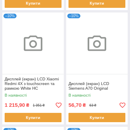
Купити
Купити
–10%
–10%
Дисплей (екран) LCD Xiaomi
Redmi 4X з touchscreen та
Дисплей (екран) LCD
рамкою White HC
Siemens A70 Original
В наявності
В наявності
1 215,90
56,70
₴
₴
1 351 ₴
63 ₴
Купити
Купити