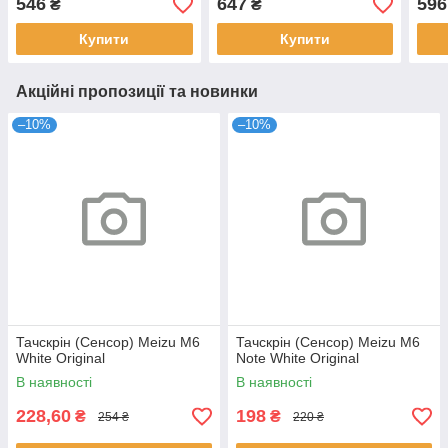
546
647
596
₴
₴
Купити
Купити
Акційні пропозиції та новинки
–10%
–10%
Тачскрін (Сенсор) Meizu M6
Тачскрін (Сенсор) Meizu M6
White Original
Note White Original
В наявності
В наявності
228,60
198
₴
₴
254 ₴
220 ₴