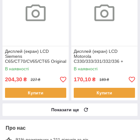
Дисплей (екран) LCD
Дисплей (екран) LCD
Siemens
Motorola
C65/CT70/CV65/CT65 Original
C330/333/331/332/336 +
клавіатурний модуль HC
В наявності
В наявності
204,30
170,10
₴
₴
227 ₴
189 ₴
Купити
Купити
Показати ще
Про нас
91% позитивних з 211 відгуків за рік