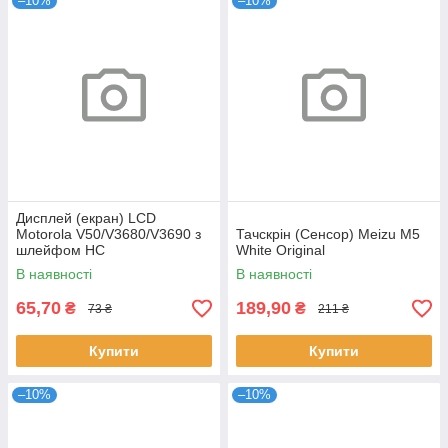
–10%
–10%
Дисплей (екран) LCD
Motorola V50/V3680/V3690 з
Тачскрін (Сенсор) Meizu M5
шлейфом HC
White Original
В наявності
В наявності
65,70
189,90
₴
₴
73 ₴
211 ₴
Купити
Купити
–10%
–10%