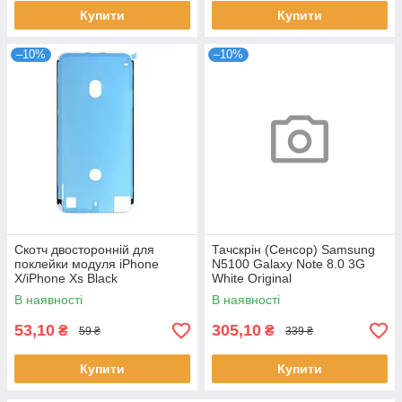
Купити
Купити
–10%
–10%
Скотч двосторонній для
Тачскрін (Сенсор) Samsung
поклейки модуля iPhone
N5100 Galaxy Note 8.0 3G
X/iPhone Xs Black
White Original
В наявності
В наявності
53,10
305,10
₴
₴
59 ₴
339 ₴
Купити
Купити