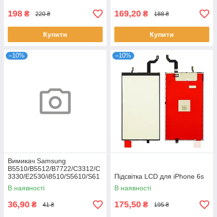
198
169,20
₴
₴
220 ₴
188 ₴
Купити
Купити
–10%
–10%
Вимикач Samsung
B5510/B5512/B7722/C3312/C
3330/E2530/i8510/S5610/S61
Підсвітка LCD для iPhone 6s
02
В наявності
В наявності
36,90
175,50
₴
₴
41 ₴
195 ₴