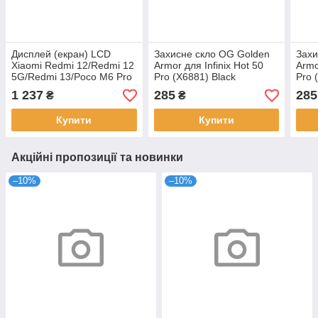
Дисплей (екран) LCD
Захисне скло OG Golden
Захи
Xiaomi Redmi 12/Redmi 12
Armor для Infinix Hot 50
Armo
5G/Redmi 13/Poco M6 Pro
Pro (X6881) Black
Pro 
5G з touchscreen Black
1 237
285
285
₴
₴
Original
Купити
Купити
Акційні пропозиції та новинки
–10%
–10%