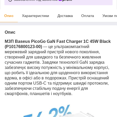
Опис
Характеристики
Доставка
Оплата
Умови п
Опис
МЗП Baseus PicoGo GaN Fast Charger 1C 45W Black
(P10176800123-00)
— це ультракомпактний
мережевий зарядний пристрій нового покоління,
створений для швидкого та безпечного живлення
сучасних гаджетів. Завдяки технології GaN зарядка
забезпечує високу потужність у мінімальному корпусі,
що робить її ідеальною для щоденного використання
вдома, в офісі або в подорожах. Пристрій оснащений
одним портом USB-C та підтримує швидкі протоколи,
забезпечуючи стабільну подачу енергії для
смартфонів, планшетів і ноутбуків.