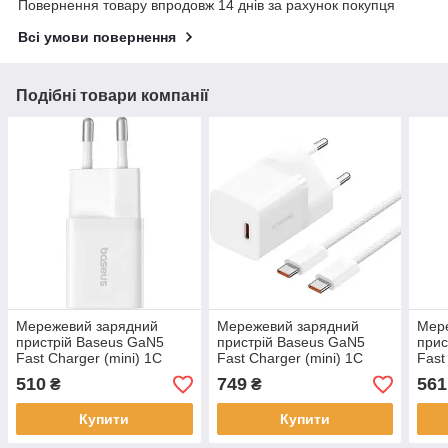
Повернення товару впродовж 14 днів за рахунок покупця
Всі умови повернення
Подібні товари компанії
Мережевий зарядний
Мережевий зарядний
Мер
пристрій Baseus GaN5
пристрій Baseus GaN5
прис
Fast Charger (mini) 1C
Fast Charger (mini) 1C
Fast
25W EU White
30W EU Cable Type-C to
Whit
510
749
561
₴
₴
P10110909213-00
Type-C 1m White
P10110902213-00
Купити
Купити