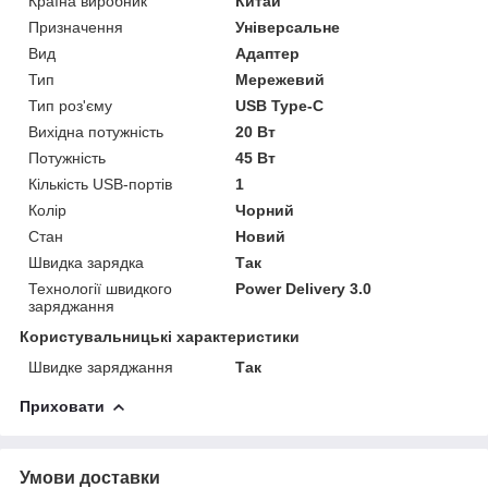
Країна виробник
Китай
Призначення
Універсальне
Вид
Адаптер
Тип
Мережевий
Тип роз'єму
USB Type-C
Вихідна потужність
20 Вт
Потужність
45 Вт
Кількість USB-портів
1
Колір
Чорний
Стан
Новий
Швидка зарядка
Так
Технології швидкого
Power Delivery 3.0
заряджання
Користувальницькі характеристики
Швидке заряджання
Так
Приховати
Умови доставки