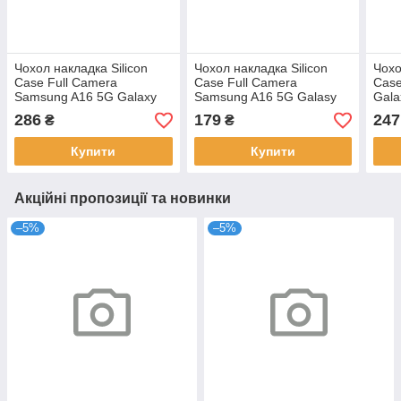
Чохол накладка Silicon
Чохол накладка Silicon
Чохо
Case Full Camera
Case Full Camera
Case
Samsung A16 5G Galaxy
Samsung A16 5G Galasy
Gala
A166 Yellow
A166 Red
Mars
286
179
247
₴
₴
Купити
Купити
Акційні пропозиції та новинки
–5%
–5%