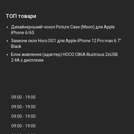
ТОП товари
Дизайнерський чохол Picture Case (Moon) для Apple
iPhone 6/6S
Захисне скло Hoco DG1 для Apple iPhone 12 Pro max 6.7"
Black
Блок живлення (адаптер) HOCO C86A Illustrious 2xUSB
2.4A з дисплеем
09:00
19:00
09:00
19:00
09:00
19:00
09:00
19:00