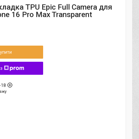
ладка TPU Epic Full Camera для
one 16 Pro Max Transparent
упити
 з
-18
ажу