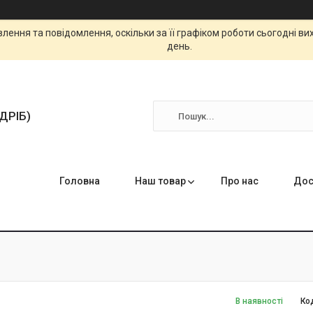
ення та повідомлення, оскільки за її графіком роботи сьогодні в
день.
ЗДРІБ)
Головна
Наш товар
Про нас
Дос
В наявності
Ко