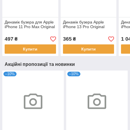
Динамік бузера для Apple
Динамік бузера Apple
Дина
iPhone 11 Pro Max Original
iPhone 13 Pro Original
iPho
497
365
1 0
₴
₴
Купити
Купити
Акційні пропозиції та новинки
–10%
–10%