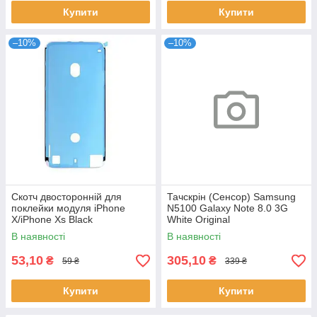
Купити
Купити
–10%
–10%
Скотч двосторонній для
Тачскрін (Сенсор) Samsung
поклейки модуля iPhone
N5100 Galaxy Note 8.0 3G
X/iPhone Xs Black
White Original
В наявності
В наявності
53,10
305,10
₴
₴
59 ₴
339 ₴
Купити
Купити