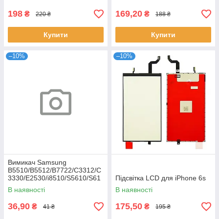
198
169,20
₴
₴
220 ₴
188 ₴
Купити
Купити
–10%
–10%
Вимикач Samsung
B5510/B5512/B7722/C3312/C
3330/E2530/i8510/S5610/S61
Підсвітка LCD для iPhone 6s
02
В наявності
В наявності
36,90
175,50
₴
₴
41 ₴
195 ₴