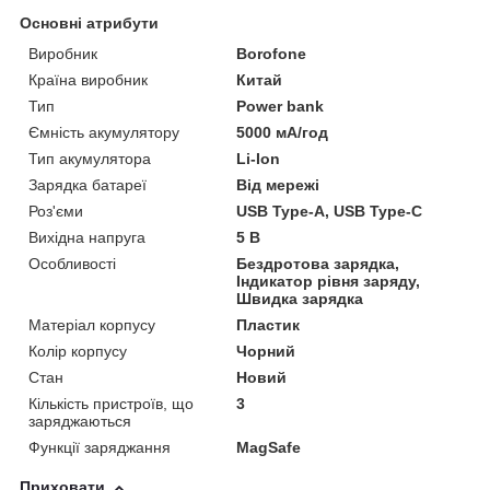
Основні атрибути
Виробник
Borofone
Країна виробник
Китай
Тип
Power bank
Ємність акумулятору
5000 мА/год
Тип акумулятора
Li-Ion
Зарядка батареї
Від мережі
Роз'єми
USB Type-A, USB Type-C
Вихідна напруга
5 В
Особливості
Бездротова зарядка,
Індикатор рівня заряду,
Швидка зарядка
Матеріал корпусу
Пластик
Колір корпусу
Чорний
Стан
Новий
Кількість пристроїв, що
3
заряджаються
Функції заряджання
MagSafe
Приховати