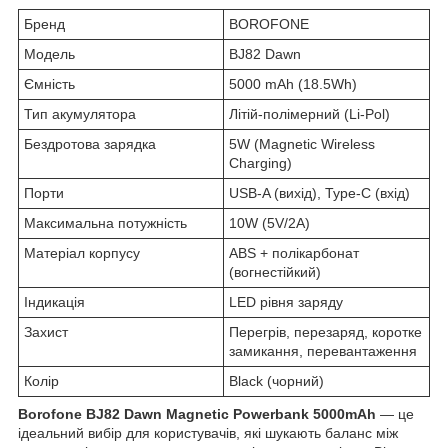
Бренд
BOROFONE
Модель
BJ82 Dawn
Ємність
5000 mAh (18.5Wh)
Тип акумулятора
Літій-полімерний (Li-Pol)
Бездротова зарядка
5W (Magnetic Wireless
Charging)
Порти
USB-A (вихід), Type-C (вхід)
Максимальна потужність
10W (5V/2A)
Матеріал корпусу
ABS + полікарбонат
(вогнестійкий)
Індикація
LED рівня заряду
Захист
Перегрів, перезаряд, коротке
замикання, перевантаження
Колір
Black (чорний)
Borofone BJ82 Dawn Magnetic Powerbank 5000mAh
— це
ідеальний вибір для користувачів, які шукають баланс між