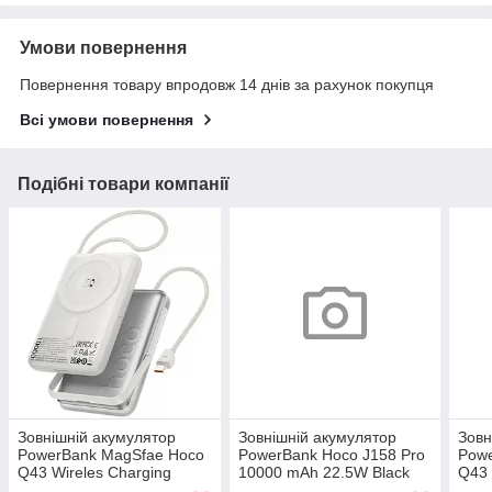
Умови повернення
Повернення товару впродовж 14 днів за рахунок покупця
Всі умови повернення
Подібні товари компанії
Зовнішній акумулятор
Зовнішній акумулятор
Зовн
PowerBank MagSfae Hoco
PowerBank Hoco J158 Pro
Pow
Q43 Wireles Charging
10000 mAh 22.5W Black
Q43 
10000mAh Silver
1000