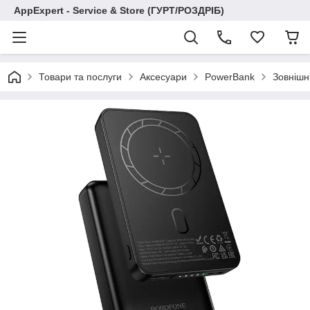
AppExpert - Service & Store (ГУРТ/РОЗДРІБ)
Товари та послуги
Аксесуари
PowerBank
Зовнішн