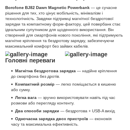
Borofone BJ82 Dawn Magnetic Powerbank
— це сучасне
рішення для тих, хто цінує мобільність, мінімалізм і
технологічність. Завдяки підтримці магнітної бездротової
зарядки та компактному форм-фактору, цей повербанк стає
ідеальним супутником для щоденного використання. Він
створений для смартфонів нового покоління, які підтримують
магнітне кріплення та бездротову зарядку, забезпечуючи
максимальний комфорт без зайвих кабелів.
Головні переваги
Магнітна бездротова зарядка
— надійне кріплення
до смартфона без дротів.
Компактний розмір
— легко поміщається в кишеню
або сумку.
Легка вага
— зручно використовувати навіть під час
розмови або перегляду контенту.
Два способи зарядки
— бездротова + USB-A вихід.
Одночасна зарядка двох пристроїв
— економія
часу та максимальна ефективність.