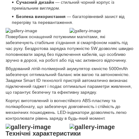
Сучасний дизайн
— стильний чорний корпус із
преміальним виглядом.
Безпека використання
— багаторівневий захист від
перегріву та перевантаження.
Повербанк оснащений потужними магнітами, які
забезпечують стабільне з’єднання зі смартфоном навіть під
час руху. Бездротова зарядка потужністю 5W дозволяє швидко
поповнювати заряд без підключення кабелів, що особливо
зручно в дорозі, на роботі або під час активного відпочинку.
Вбудований літій-полімерний акумулятор ємністю 5000mAh
забезпечує оптимальний баланс між вагою та автономністю.
Завдяки Smart ID технології пристрій автоматично визначає
підключений гаджет і подає оптимальні параметри живлення,
що гарантує безпечну та ефективну зарядку.
Корпус виготовлений із вогнестійкого ABS-пластику та
полікарбонату, що забезпечує довговічність і стійкість до
механічних пошкоджень. LED-індикатори дозволяють легко
контролювати рівень заряду в будь-який момент.
Технічні характеристики