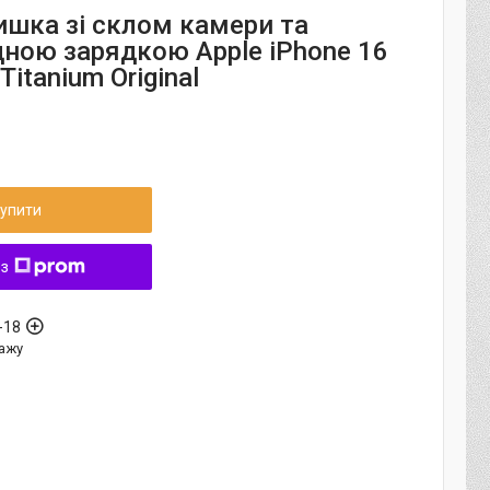
ишка зі склом камери та
дною зарядкою Apple iPhone 16
Titanium Original
упити
 з
-18
ажу