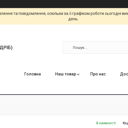
ення та повідомлення, оскільки за її графіком роботи сьогодні в
день.
ЗДРІБ)
Головна
Наш товар
Про нас
Дос
В наявності
Ко