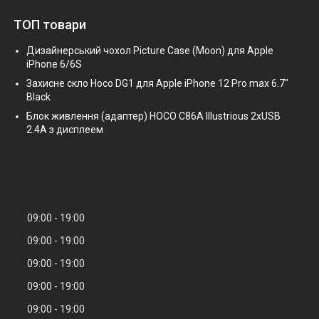
ТОП товари
Дизайнерський чохол Picture Case (Moon) для Apple
iPhone 6/6S
Захисне скло Hoco DG1 для Apple iPhone 12 Pro max 6.7"
Black
Блок живлення (адаптер) HOCO C86A Illustrious 2xUSB
2.4A з дисплеем
09:00
19:00
09:00
19:00
09:00
19:00
09:00
19:00
09:00
19:00