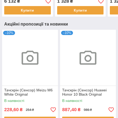
6 132
1 328
1 3
₴
₴
Original
Купити
Купити
Акційні пропозиції та новинки
–10%
–10%
Тачскрін (Сенсор) Meizu M6
Тачскрін (Сенсор) Huawei
White Original
Honor 10 Black Original
В наявності
В наявності
228,60
887,40
₴
₴
254 ₴
986 ₴