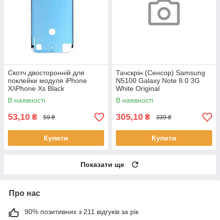
Скотч двосторонній для
Тачскрін (Сенсор) Samsung
поклейки модуля iPhone
N5100 Galaxy Note 8.0 3G
X/iPhone Xs Black
White Original
В наявності
В наявності
53,10
305,10
₴
₴
59 ₴
339 ₴
Купити
Купити
Показати ще
Про нас
90% позитивних з 211 відгуків за рік