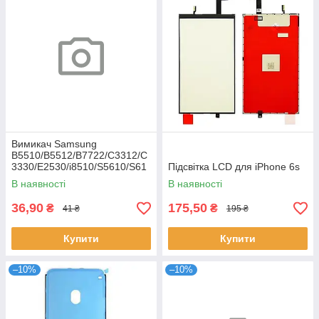
Вимикач Samsung
B5510/B5512/B7722/C3312/C
3330/E2530/i8510/S5610/S61
Підсвітка LCD для iPhone 6s
02
В наявності
В наявності
36,90
175,50
₴
₴
41 ₴
195 ₴
Купити
Купити
–10%
–10%