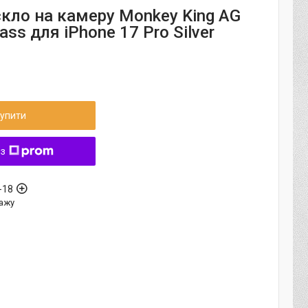
скло на камеру Monkey King AG
ass для iPhone 17 Pro Silver
упити
 з
-18
ажу