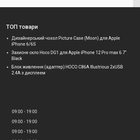
ТОП товари
Дизайнерський чохол Picture Case (Moon) для Apple
iPhone 6/6S
Захисне скло Hoco DG1 для Apple iPhone 12 Pro max 6.7"
Black
Блок живлення (адаптер) HOCO C86A Illustrious 2xUSB
2.4A з дисплеем
09:00
19:00
09:00
19:00
09:00
19:00