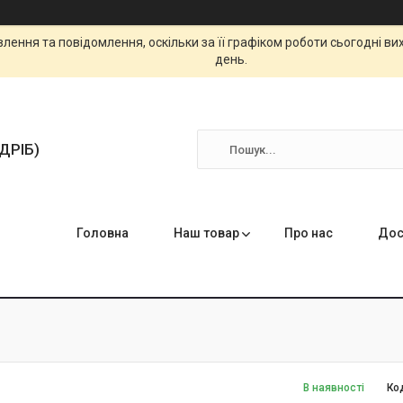
ення та повідомлення, оскільки за її графіком роботи сьогодні в
день.
ЗДРІБ)
Головна
Наш товар
Про нас
Дос
В наявності
Ко