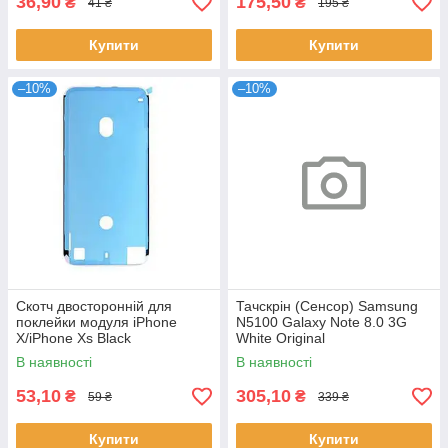
36,90
175,50
₴
₴
41 ₴
195 ₴
Купити
Купити
–10%
–10%
Скотч двосторонній для
Тачскрін (Сенсор) Samsung
поклейки модуля iPhone
N5100 Galaxy Note 8.0 3G
X/iPhone Xs Black
White Original
В наявності
В наявності
53,10
305,10
₴
₴
59 ₴
339 ₴
Купити
Купити