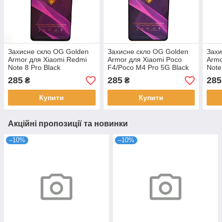
Захисне скло OG Golden
Захисне скло OG Golden
Захи
Armor для Xiaomi Redmi
Armor для Xiaomi Poco
Armo
Note 8 Pro Black
F4/Poco M4 Pro 5G Black
Note
4G/5
285
285
285
₴
₴
Купити
Купити
Акційні пропозиції та новинки
–10%
–10%