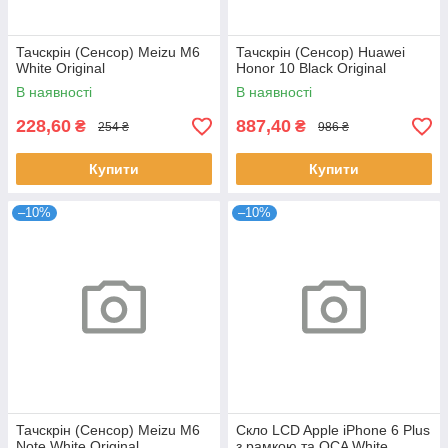
Тачскрін (Сенсор) Meizu M6
Тачскрін (Сенсор) Huawei
White Original
Honor 10 Black Original
В наявності
В наявності
228,60
887,40
₴
₴
254 ₴
986 ₴
Купити
Купити
–10%
–10%
Тачскрін (Сенсор) Meizu M6
Скло LCD Apple iPhone 6 Plus
Note White Original
з рамкою та OCA White