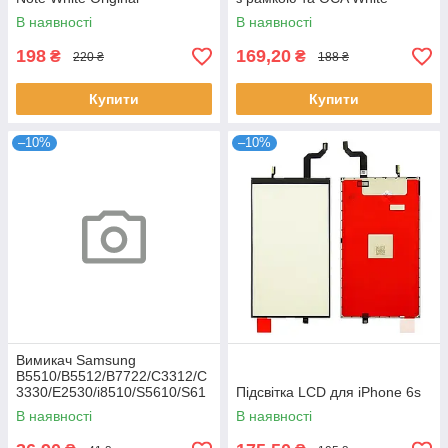
В наявності
В наявності
198
169,20
₴
₴
220 ₴
188 ₴
Купити
Купити
–10%
–10%
Вимикач Samsung
B5510/B5512/B7722/C3312/C
3330/E2530/i8510/S5610/S61
Підсвітка LCD для iPhone 6s
02
В наявності
В наявності