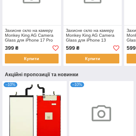
Захисне скло на камеру
Захисне скло на камеру
Захи
Monkey King AG Camera
Monkey King AG Camera
Monk
Glass для iPhone 17 Pro
Glass для iPhone 13
Glas
Blue
Pro/13 Pro Max Silver
Pro/
399
599
599
₴
₴
Купити
Купити
Акційні пропозиції та новинки
–10%
–10%