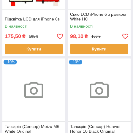
Скло LCD iPhone 6 з рамкою
Підсвітка LCD для iPhone 6s
White HC
В наявності
В наявності
175,50
98,10
₴
₴
195 ₴
109 ₴
Купити
Купити
–10%
–10%
Тачскрін (Сенсор) Meizu M6
Тачскрін (Сенсор) Huawei
White Original
Honor 10 Black Original