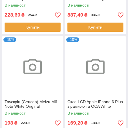
В наявності
В наявності
228,60
887,40
₴
₴
254 ₴
986 ₴
Купити
Купити
–10%
–10%
Тачскрін (Сенсор) Meizu M6
Скло LCD Apple iPhone 6 Plus
Note White Original
з рамкою та OCA White
В наявності
В наявності
198
169,20
₴
₴
220 ₴
188 ₴