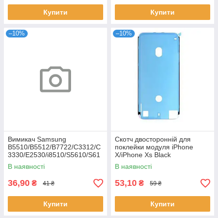
Купити
Купити
–10%
–10%
Вимикач Samsung
Скотч двосторонній для
B5510/B5512/B7722/C3312/C
поклейки модуля iPhone
3330/E2530/i8510/S5610/S61
X/iPhone Xs Black
02
В наявності
В наявності
36,90
53,10
₴
₴
41 ₴
59 ₴
Купити
Купити