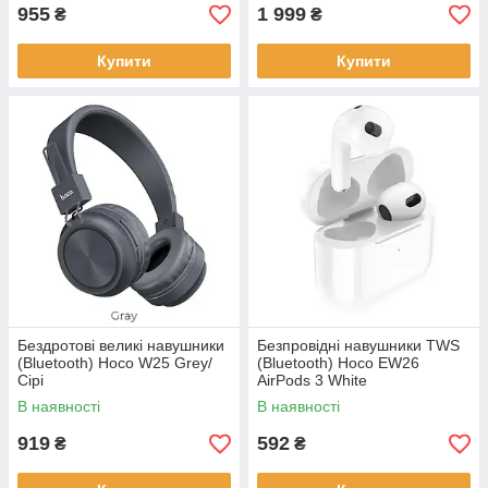
955
1 999
₴
₴
Купити
Купити
Бездротові великі навушники
Безпровідні навушники TWS
(Bluetooth) Hoco W25 Grey/
(Bluetooth) Hoco EW26
Сірі
AirPods 3 White
В наявності
В наявності
919
592
₴
₴