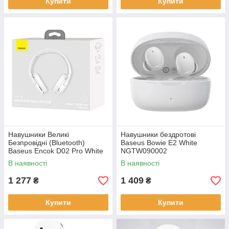
Купити
Купити
Навушники Великі
Навушники бездротові
Безпровідні (Bluetooth)
Baseus Bowie E2 White
Baseus Encok D02 Pro White
NGTW090002
NGD02-C02
В наявності
В наявності
1 277
1 409
₴
₴
Купити
Купити