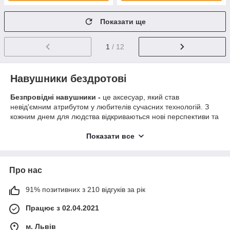
Показати ще
1
/ 12
Навушники бездротові
Безпровідні навушники -
це аксесуар, який став
невід'ємним атрибутом у любителів сучасних технологій. З
кожним днем для людства відкриваються нові перспективи та
можливості. Завдяки Bluetooth та Wi-Fi можна забути про купу
дротів. Так, можна насолоджуватися улюбленою музикою,
Показати все
говорити по телефону або навіть вести переговори
максимально зручно та комфортно.
Про нас
Бездротові навушники: основні
91% позитивних з 210 відгуків за рік
різновиди
Працює з 02.04.2021
Перед тим, як
купити бездротові навушники
, варто
визначитися з моделлю. Не на всіх виробах є кнопки
м. Львів