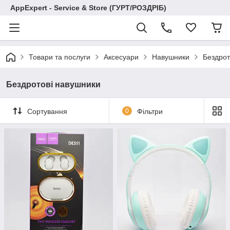
AppExpert - Service & Store (ГУРТ/РОЗДРІБ)
Товари та послуги
Аксесуари
Навушники
Бездрот
Бездротові навушники
Сортування
0
Фільтри