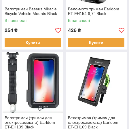
Велотримач Baseus Miracle
Вело-мото тримач Earldom
Bicycle Vehicle Mounts Black
ET-EH154 6,7'' Black
В наявності
В наявності
254
426
₴
₴
Купити
Купити
Велотримач (тримач для
Велотримач (тримач для
електросамоката) Earldom
електросамоката) Earldom
ET-EH139 Black
ET-EH169 Black