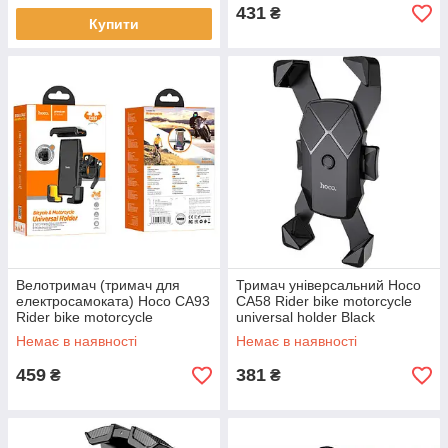
431
₴
Купити
Велотримач (тримач для
Тримач універсальний Hoco
електросамоката) Hoco CA93
CA58 Rider bike motorcycle
Rider bike motorcycle
universal holder Black
universal holder Black
Немає в наявності
Немає в наявності
459
381
₴
₴