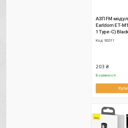
АЗП FM моду
Earldom ET-M1
1Type-C) Blac
92011
203 ₴
В наявності
Купи