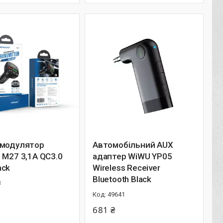
 модулятор
Автомобільний AUX
 M27 3,1A QC3.0
адаптер WiWU YP05
ack
Wireless Receiver
Bluetooth Black
3
49641
681 ₴