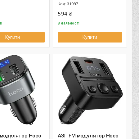
3
31987
594 ₴
ті
В наявності
Купити
Купити
 модулятор Hoco
АЗП FM модулятор Hoco