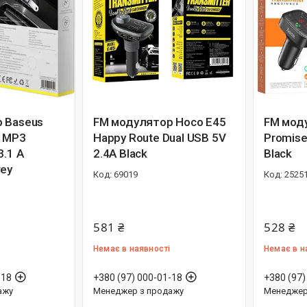
 Baseus
FM модулятор Hoco E45
FM мод
n MP3
Happy Route Dual USB 5V
Promis
3.1 A
2.4A Black
Black
rey
69019
2525
581 ₴
528 ₴
Немає в наявності
Немає в н
-18
+380 (97) 000-01-18
+380 (97)
ажу
Менеджер з продажу
Менеджер