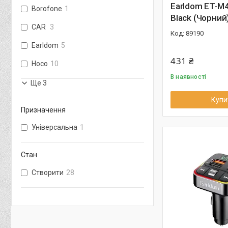
Earldom ET-M4
Borofone
1
Black (Чорний
CAR
3
89190
Earldom
5
431 ₴
Hoco
10
В наявності
Ще 3
Купи
Призначення
Універсальна
1
Стан
Створити
28