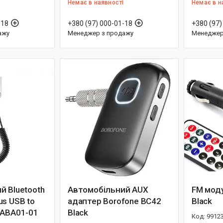
Немає в наявності
Немає в н
-18
+380 (97) 000-01-18
+380 (97)
ажу
Менеджер з продажу
Менеджер
й Bluetooth
Автомобільний AUX
FM мод
us USB to
адаптер Borofone BC42
Black
CABA01-01
Black
9912