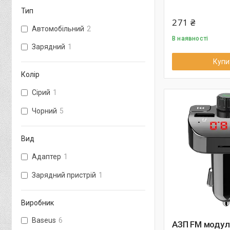
Тип
271 ₴
Автомобільний
2
В наявності
Зарядний
1
Купи
Колір
Сірий
1
Чорний
5
Вид
Адаптер
1
Зарядний пристрій
1
Виробник
Baseus
6
АЗП FM моду