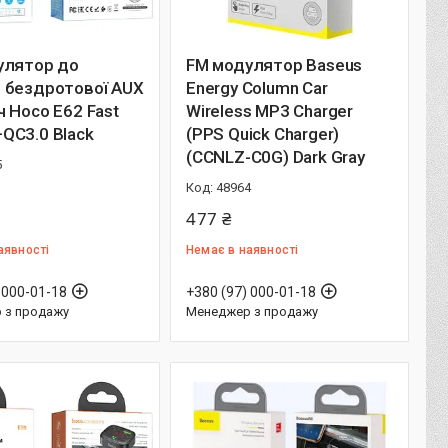
улятор до
FM модулятор Baseus
 бездротової AUX
Energy Column Car
 Hoco E62 Fast
Wireless MP3 Charger
QC3.0 Black
(PPS Quick Charger)
(CCNLZ-C0G) Dark Gray
5
48964
477 ₴
аявності
Немає в наявності
 000-01-18
+380 (97) 000-01-18
 з продажу
Менеджер з продажу