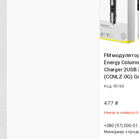
FM модулятор
Energy Colum
Charger 2USB 
(CCNLZ-0G) G
93163
477 ₴
Немає в наявності
+380 (97) 000-01
Менеджер з прод