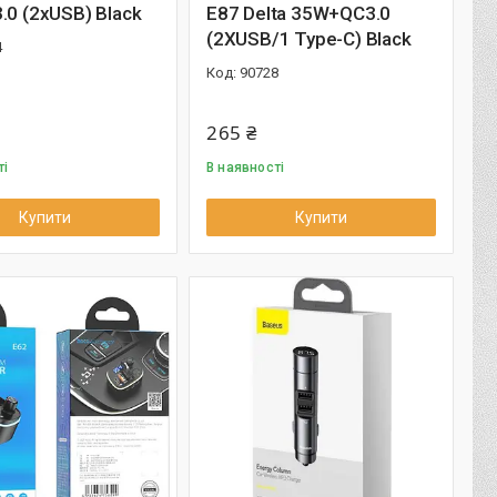
.0 (2xUSB) Black
E87 Delta 35W+QC3.0
(2XUSB/1 Type-C) Black
4
90728
265 ₴
ті
В наявності
Купити
Купити