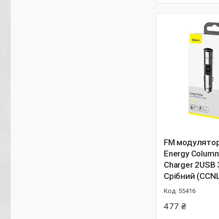
FM модулятор
Energy Colum
Charger 2USB 3
Срібний (CCN
55416
477 ₴