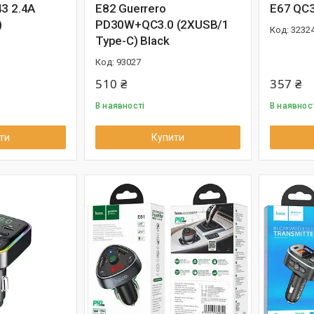
3 2.4A
E82 Guerrero
E67 QC3
)
PD30W+QC3.0 (2XUSB/1
3232
Type-C) Black
93027
510 ₴
357 ₴
В наявності
В наявнос
ти
Купити