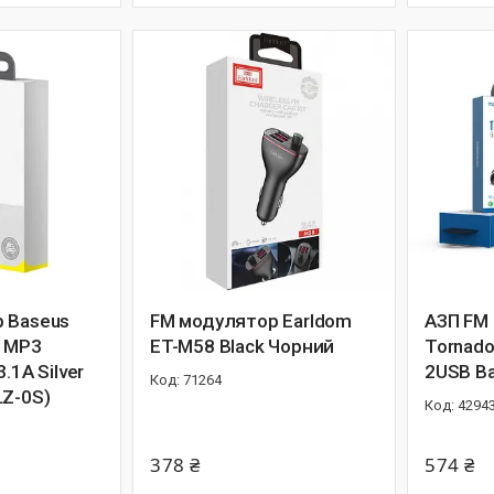
 Baseus
FM модулятор Earldom
АЗП FM
n MP3
ET-M58 Black Чорний
Tornado
.1A Silver
2USB B
71264
LZ-0S)
4294
378 ₴
574 ₴