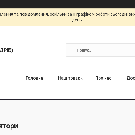
ення та повідомлення, оскільки за її графіком роботи сьогодні в
день.
ЗДРІБ)
Головна
Наш товар
Про нас
Дос
ятори