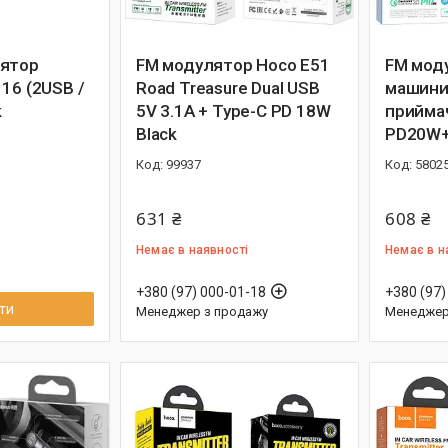
лятор
FM модулятор Hoco E51
FM мод
16 (2USB /
Road Treasure Dual USB
машини
k
5V 3.1A + Type-C PD 18W
приймач
Black
PD20W+
99937
5802
631 ₴
608 ₴
Немає в наявності
Немає в н
+380 (97) 000-01-18
+380 (97)
ти
Менеджер з продажу
Менеджер