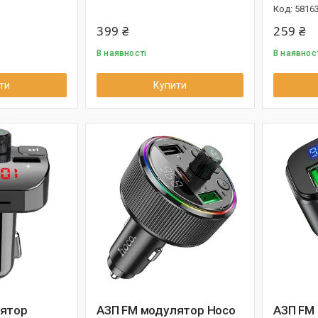
5816
399 ₴
259 ₴
В наявності
В наявнос
ти
Купити
лятор
АЗП FM модулятор Hoco
АЗП FM