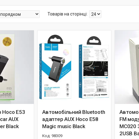
 Hoco E53
Автомобільний Bluetooth
Автомо
-car AUX
адаптер AUX Hoco E58
FM мод
ver Black
Magic music Black
MC020 3
2USB B
98309