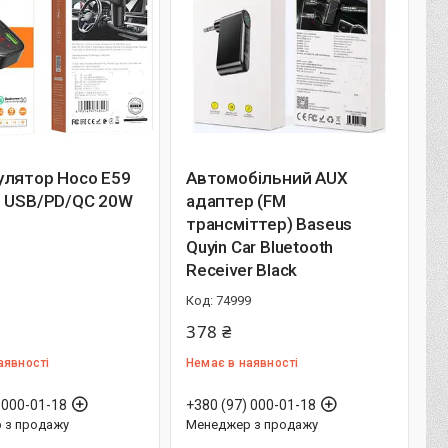
улятор Hoco E59
Автомобільний AUX
e USB/PD/QC 20W
адаптер (FM
трансміттер) Baseus
Quyin Car Bluetooth
1
Receiver Black
74999
378 ₴
аявності
Немає в наявності
 000-01-18
+380 (97) 000-01-18
 з продажу
Менеджер з продажу