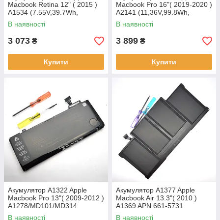
Macbook Retina 12" ( 2015 )
Macbook Pro 16"( 2019-2020 )
A1534 (7.55V,39.7Wh,
A2141 (11,36V,99.8Wh,
5263mAh) APN:616-8229
8790mAh) APN:613-9311
В наявності
В наявності
Original/Оригінал
Original/Оригінал
3 073
3 899
₴
₴
Купити
Купити
Акумулятор A1322 Apple
Акумулятор A1377 Apple
Macbook Pro 13"( 2009-2012 )
Macbook Air 13.3"( 2010 )
A1278/MD101/MD314
A1369 APN:661-5731
(10.95V,63.5 Wh, 5800mAh)
(7.6V,54.4Wh, 7150mAh)
В наявності
В наявності