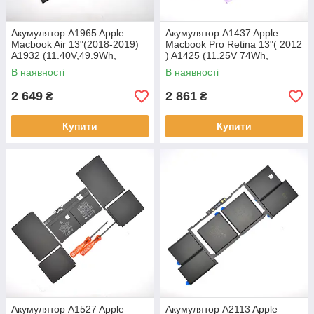
Акумулятор A1965 Apple
Акумулятор A1437 Apple
Macbook Air 13"(2018-2019)
Macbook Pro Retina 13"( 2012
A1932 (11.40V,49.9Wh,
) A1425 (11.25V 74Wh,
4379mAh) APN:613-3929
6600mAh) APN:616-6223
В наявності
В наявності
Original/Оригінал
Original
2 649
2 861
₴
₴
Купити
Купити
Акумулятор A1527 Apple
Акумулятор A2113 Apple