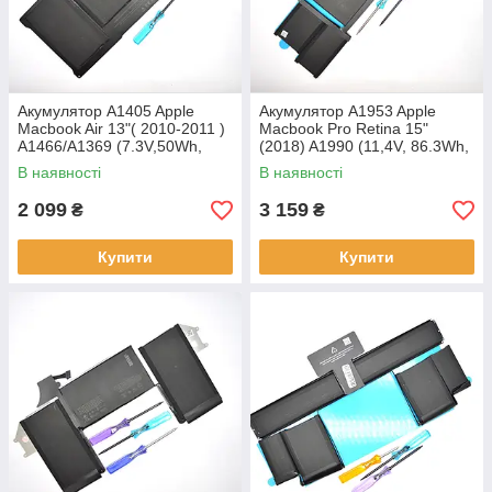
Акумулятор A1405 Apple
Акумулятор A1953 Apple
Macbook Air 13"( 2010-2011 )
Macbook Pro Retina 15"
A1466/A1369 (7.3V,50Wh,
(2018) A1990 (11,4V, 86.3Wh,
6700mAh) APN:662-7683
7336mAh) APN:613-3376
В наявності
В наявності
Original/Оригінал
Original/Оригінал
2 099
3 159
₴
₴
Купити
Купити