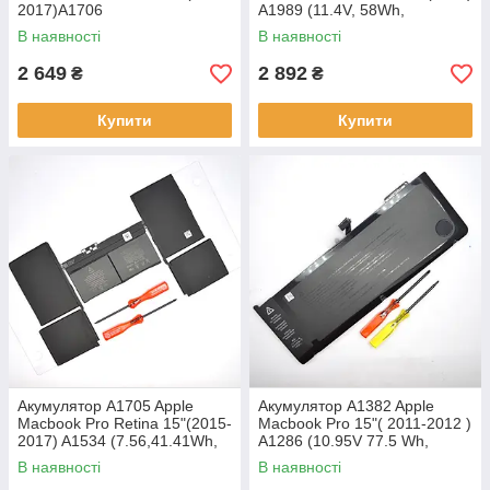
2017)A1706
A1989 (11.4V, 58Wh,
(11.41V,49.2Wh,4314mAh)
5086mAh) APN:613-7376
В наявності
В наявності
APN:613-3291 Original
Original/Оригінал
2 649
2 892
₴
₴
Купити
Купити
Акумулятор A1705 Apple
Акумулятор A1382 Apple
Macbook Pro Retina 15"(2015-
Macbook Pro 15"( 2011-2012 )
2017) A1534 (7.56,41.41Wh,
A1286 (10.95V 77.5 Wh,
5474mAh)APN:613-1191
7200mAh) APN:631-5382
В наявності
В наявності
Original/Оригінал
Original/Оригінал