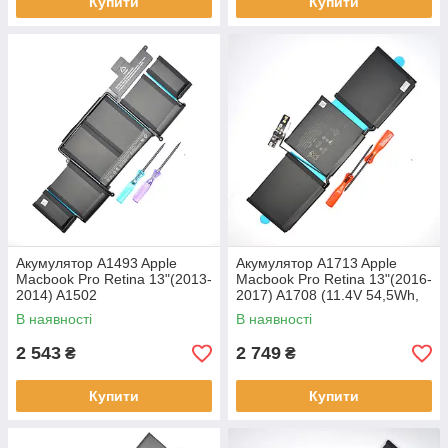
Купити
Купити
Акумулятор A1493 Apple
Акумулятор A1713 Apple
Macbook Pro Retina 13"(2013-
Macbook Pro Retina 13"(2016-
2014) A1502
2017) A1708 (11.4V 54,5Wh,
(11.34V,71.8Wh,6330mAh)AP
4781mAh)APN:613-1291
В наявності
В наявності
N:663-9635 Original/Оригінал
Original/Оригінал
2 543
2 749
₴
₴
Купити
Купити