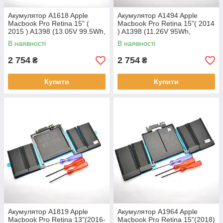
Акумулятор A1618 Apple
Акумулятор A1494 Apple
Macbook Pro Retina 15" (
Macbook Pro Retina 15"( 2014
2015 ) A1398 (13.05V 99.5Wh,
) A1398 (11.26V 95Wh,
8755mAh) APN:613-6991
8440mAh) APN-616-3054
В наявності
В наявності
Original/Оригінал
Original/Оригінал
2 754
2 754
₴
₴
Купити
Купити
Акумулятор A1819 Apple
Акумулятор A1964 Apple
Macbook Pro Retina 13"(2016-
Macbook Pro Retina 15"(2018)