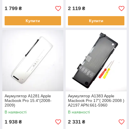
Original
Original/Оригінал
1 799
2 119
₴
₴
Купити
Купити
Акумулятор A1281 Apple
Акумулятор A1383 Apple
Macbook Pro 15.4"(2008-
Macbook Pro 17"( 2006-2008 )
2009)
A2197 APN:661-5960
A1286/MB772/MB470/MB471
(10.95V,95Wh, 8800mAh)
В наявності
В наявності
(10.8V,45Wh, 5200mAh)
Original/Оригінал
Original/Оригінал
1 938
2 331
₴
₴