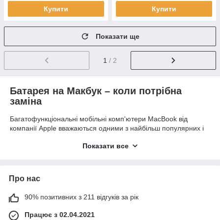
Купити
Купити
Показати ще
1
/ 2
Батарея на Макбук – коли потрібна
заміна
Багатофункціональні мобільні комп'ютери MacBook від
компанії Apple вважаються одними з найбільш популярних і
затребуваних на сьогодні. Вони заслужили любов
Показати все
користувачів своєю надійністю, якістю, відмінними технічними
характеристиками, високою функціональністю та зручністю
використання. Однак, незважаючи на всі переваги ноутбука,
рано чи пізно доводиться ремонтувати його, міняти деякі
Про нас
комплектуючі, зокрема акумулятор.
Батарея Макбука
в
середньому живе близько 1000-1200 циклів, а потім підлягає
90% позитивних з 211 відгуків за рік
заміні.
Працює з 02.04.2021