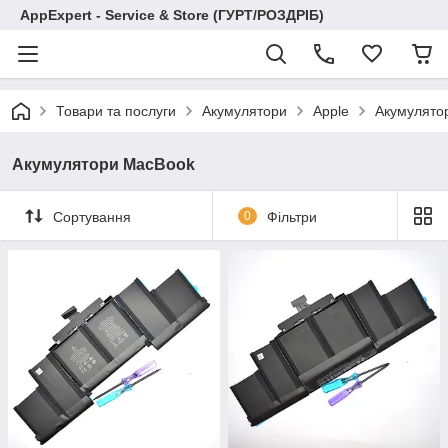
AppExpert - Service & Store (ГУРТ/РОЗДРІБ)
Товари та послуги
Акумулятори
Apple
Акумулято
Акумулятори MacBook
Сортування
0
Фільтри