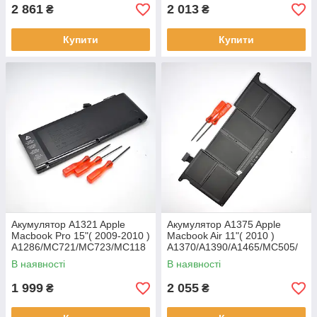
2 861
2 013
₴
₴
Купити
Купити
Акумулятор A1321 Apple
Акумулятор A1375 Apple
Macbook Pro 15"( 2009-2010 )
Macbook Air 11"( 2010 )
A1286/MC721/MC723/MC118
A1370/A1390/A1465/MC505/
(10.95V,73Wh, 6600mAh)
MC506 (7.3V,35Wh,
В наявності
В наявності
Original/Оригінал
5200mAh) Original/Оригінал
1 999
2 055
₴
₴