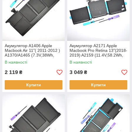
Акумулятор A1406 Apple
Акумулятор A2171 Apple
Macbook Air 11"( 2011-2012 )
Macbook Pro Retina 13"(2018-
A1370/A1465 (7.3V,38Wh,
2019) A2159 (11.4V,58.2Wh,
4680mAh) APN:661-6772
5103mAh)APN;613-1734
В наявності
В наявності
Original/Оригінал
Original
2 119
3 049
₴
₴
Купити
Купити