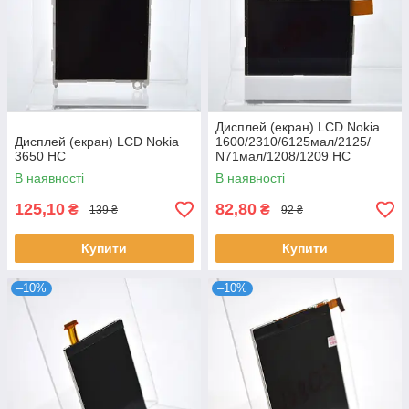
Дисплей (екран) LCD Nokia
Дисплей (екран) LCD Nokia
1600/2310/6125мал/2125/
3650 HC
N71мал/1208/1209 HC
В наявності
В наявності
125,10
82,80
₴
₴
139 ₴
92 ₴
Купити
Купити
–10%
–10%