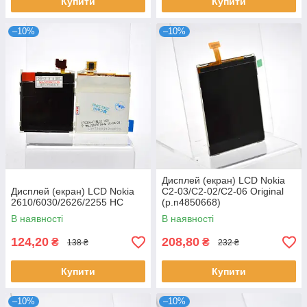
Купити
Купити
–10%
–10%
Дисплей (екран) LCD Nokia
Дисплей (екран) LCD Nokia
C2-03/C2-02/C2-06 Original
2610/6030/2626/2255 HC
(p.n4850668)
В наявності
В наявності
124,20
208,80
₴
₴
138 ₴
232 ₴
Купити
Купити
–10%
–10%