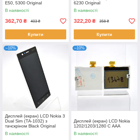
E50, 5300 Original
6230 Original
В наявності
В наявності
362,70
322,20
₴
₴
403 ₴
358 ₴
Купити
Купити
–10%
–10%
Дисплей (екран) LCD Nokia 3
Dual Sim (TA-1032) з
Дисплей (екран) LCD Nokia
тачскріном Black Original
1202/1203/1280 C ААА
В наявності
В наявності