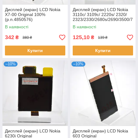
Дисплей (екран) LCD Nokia
Дисплей (екран) LCD Nokia
X7-00 Original 100%
3110c/ 3109c/ 2220s/ 2320/
(p.n.4850576)
2323/2330/2680s/2690/3500/7
070 HC
В наявності
В наявності
342
125,10
₴
₴
380 ₴
139 ₴
Купити
Купити
–10%
–10%
Дисплей (екран) LCD Nokia
Дисплей (екран) LCD Nokia
6230i Original
603 Original