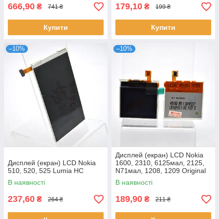
666,90
179,10
₴
₴
741 ₴
199 ₴
Купити
Купити
–10%
–10%
Дисплей (екран) LCD Nokia
Дисплей (екран) LCD Nokia
1600, 2310, 6125мал, 2125,
510, 520, 525 Lumia HC
N71мал, 1208, 1209 Original
(p.n.4851068)
В наявності
В наявності
237,60
189,90
₴
₴
264 ₴
211 ₴