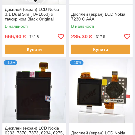
Дисплей (екран) LCD Nokia
3.1 Dual Sim (TA-1063) з
Дисплей (екран) LCD Nokia
тачскріном Black Original
7230 C ААА
В наявності
В наявності
666,90
285,30
₴
₴
741 ₴
317 ₴
Купити
Купити
–10%
–10%
Дисплей (екран) LCD Nokia
6233, 7370, 7373, 6234, 6275,
Дисплей (екран) LCD Nokia