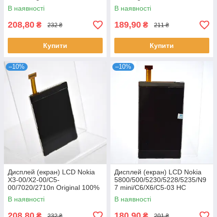
В наявності
В наявності
208,80
189,90
₴
₴
232 ₴
211 ₴
Купити
Купити
–10%
–10%
Дисплей (екран) LCD Nokia
Дисплей (екран) LCD Nokia
X3-00/X2-00/C5-
5800/500/5230/5228/5235/N9
00/7020/2710n Original 100%
7 mini/C6/X6/C5-03 HC
(p.n.4850771)
В наявності
В наявності
208,80
180,90
₴
₴
232 ₴
201 ₴