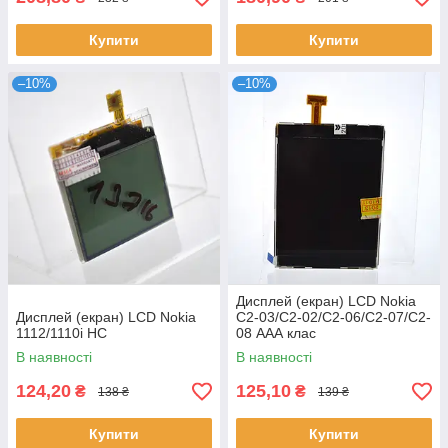
Купити
Купити
–10%
–10%
Дисплей (екран) LCD Nokia
Дисплей (екран) LCD Nokia
C2-03/C2-02/C2-06/C2-07/C2-
1112/1110i HC
08 ААА клас
В наявності
В наявності
124,20
125,10
₴
₴
138 ₴
139 ₴
Купити
Купити