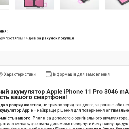
ару протягом 14 днів
за рахунок покупця
Характеристики
Інформація для замовлення
ний акумулятор Apple iPhone 11 Pro 3046 m
сть вашого смартфона!
дко розряджається
, не тримає заряд так довго, як раніше, або 
акумулятор Apple
– найкраще рішення для повернення
оптимально
омність вашого iPhone
за допомогою оригінального акумулятора 
тратила ємність, ця заміна допоможе повернути йому повну продук
а повністю сумісний з вашим iPhone, що гарантує
надійну та безпе