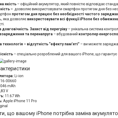
на якість
– офіційний акумулятор, який повністю відповідає станда
ність
–
дозволяє використовувати смартфон протягом дня без нео
артфон
протягом дня працює без необхідності частого заряджа
ь, яка дозволяє
використовувати всі функції iPhone без обмежен
ті.
а довговічність
.
Захист від перегріву
– унікальна система контро
езарядження та перенапруга
– вбудований
контролер енергосп
на технологія
– в
ідсутність “ефекту пам’яті”
– ви можете заряджат
існість
– спеціально розроблений для вашого iPhone, що гарантує 
рактеристики
лятора:
Li-ion
16-00660
046 mAh
,83 V
ь:
11.67 Wh
ь:
Apple iPhone 11 Pro
ginal
ти, що вашому iPhone потрібна заміна акумулят