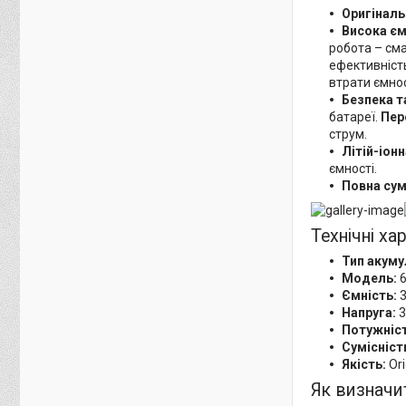
Оригіналь
Висока єм
робота – см
ефективніст
втрати ємнос
Безпека т
батареї.
Пер
струм.
Літій-іон
ємності.
Повна сум
Технічні ха
Тип акуму
Модель:
6
Ємність:
3
Напруга:
3
Потужніст
Сумісніст
Якість:
Ori
Як визначи