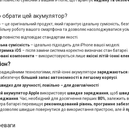
 обрати цей акумулятор?
– це оригінальний продукт, який гарантує ідеальну сумісність, без
більну роботу вашого смартфона та дозволяє насолоджуватися усі
р
повністю відповідає стандартам якості.
ьна сумісність
– ідеально підходить для iPhone вашої моделі.
тримка iOS
– після заміни система коректно визначає стан батареї.
овані компоненти
– використовуються лише
якісні літій-іонні ел
іон?
традиційними технологіями, літій-іонні акумулятори
заряджаються 
 забезпечує
більший запас автономності в легшому корпусі
.
видко для зручності, повільно – для довговічності
ий акумулятор Apple
використовує
швидке заряджання
, щоб
швид
ряджання
. Час, необхідний для досягнення перших
80%
, залежить 
ура батареї перевищує
рекомендований рівень
,
програмне забез
ки дозволяє швидше повернутися до використання пристрою, але й
п
реваги