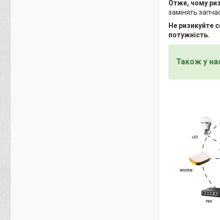
Отже, чому ри
замінять запча
Не ризикуйте с
потужність.
Також у на