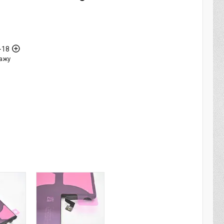
-18
ажу