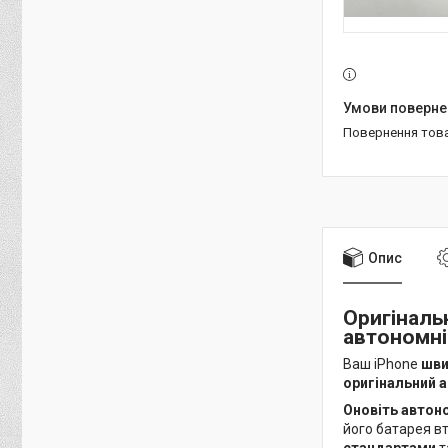
повернення тов
Опис
Оригіналь
автономні
Ваш iPhone
шви
оригінальний 
Оновіть автон
його батарея в
стандартами
т