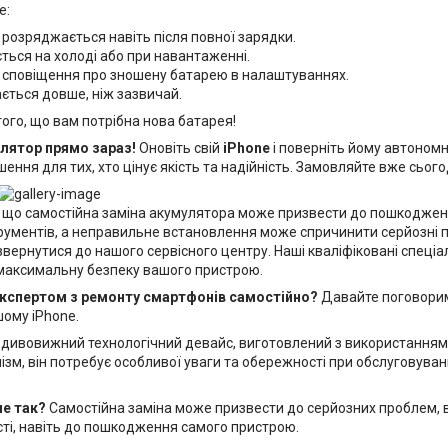
e:
розряджається навіть після повної зарядки.
ться на холоді або при навантаженні.
є сповіщення про зношену батарею в налаштуваннях.
ється довше, ніж зазвичай.
того, що вам потрібна нова батарея!
лятор прямо зараз!
Оновіть свій
iPhone
і поверніть йому автономні
ення для тих, хто цінує якість та надійність. Замовляйте вже сього
, що самостійна заміна акумулятора може призвести до пошкоджен
трументів, а неправильне встановлення може спричинити серйозні п
ернутися до нашого сервісного центру. Наші кваліфіковані спеціал
максимальну безпеку вашого пристрою.
експертом з ремонту смартфонів самостійно?
Давайте поговоримо
шому iPhone.
 дивовижний технологічний девайс, виготовлений з використанням н
зм, він потребує особливої уваги та обережності при обслуговуван
.
не так?
Самостійна заміна може призвести до серйозних проблем, в
ті, навіть до пошкодження самого пристрою.