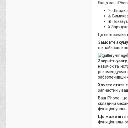
Якщо ваш iPhon
📉 Швидко 
⚠️ Вимикає
🔋 Показу
⏳ Заряджа
Це явні ознаки 
Замовте акуму
це найкраще ріш
Зверніть увагу
навичок та інс
рекомендуємо зв
забезпечивши 
Хочете стати 
запчастин у ва
Ваш iPhone - це
складний механі
функціонуванні
Що може піти 
функціональнос