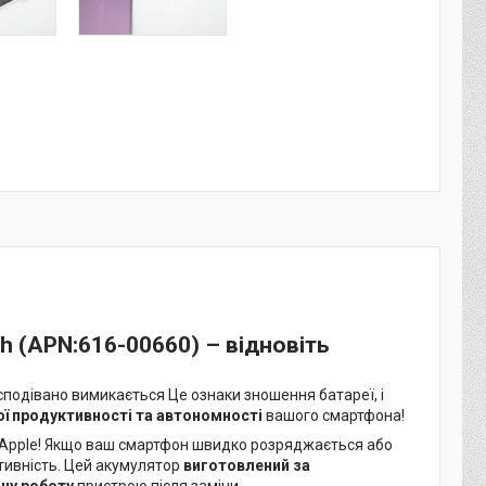
Ah (APN:616-00660)
– відновіть
несподівано вимикається Це ознаки зношення батареї, і
ї продуктивності та автономності
вашого смартфона!
Apple! Якщо ваш смартфон швидко розряджається або
тивність. Цей акумулятор
виготовлений за
чну роботу
пристрою після заміни.