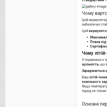
Чому варто
Цей акумулятор 
забезпечує ста
Цей
акумулято
Максимал
Повна під
Сертифік
Чому літій-
У порівнянні з 
щільність
, що
Заряджається ш
Ваш
літій-іонн
повільного за
Якщо температ
підхід не тіль
Основні пе