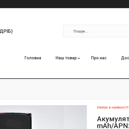
ЗДРІБ)
Головна
Наш товар
Про нас
Дос
Немає в наявності
Акумулят
mAh/APN:6