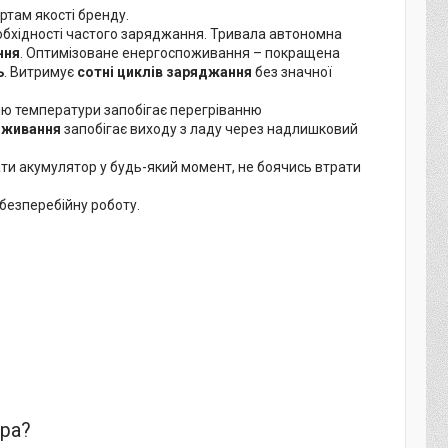
ртам якості бренду.
бхідності частого заряджання. Тривала автономна
ння
. Оптимізоване енергоспоживання – покращена
ь
. Витримує
сотні циклів заряджання
без значної
лю температури запобігає перегріванню
оживання
запобігає виходу з ладу через надлишковий
и акумулятор у будь-який момент, не боячись втрати
безперебійну роботу.
ора?