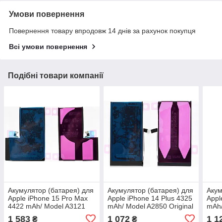
Умови повернення
Повернення товару впродовж 14 днів за рахунок покупця
Всі умови повернення
Подібні товари компанії
Акумулятор (батарея) для
Акумулятор (батарея) для
Акум
Apple iPhone 15 Pro Max
Apple iPhone 14 Plus 4325
Appl
4422 mAh/ Model A3121
mAh/ Model A2850 Original
mAh/
Original
1 583
1 072
1 1
₴
₴