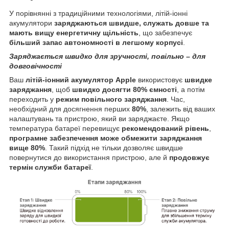
У порівнянні з традиційними технологіями, літій-іонні
акумулятори
заряджаються швидше, служать довше та
мають вищу енергетичну щільність
, що забезпечує
більший запас автономності в легшому корпусі
.
Заряджається швидко для зручності, повільно – для
довговічності
Ваш
літій-іонний акумулятор Apple
використовує
швидке
заряджання
, щоб
швидко досягти 80% ємності
, а потім
переходить у
режим повільного заряджання
. Час,
необхідний для досягнення перших
80%
, залежить від ваших
налаштувань та пристрою, який ви заряджаєте. Якщо
температура батареї перевищує
рекомендований рівень
,
програмне забезпечення може обмежити заряджання
вище 80%
. Такий підхід не тільки дозволяє швидше
повернутися до використання пристрою, але й
продовжує
термін служби батареї
.