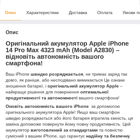
Опис
Характеристики
Доставка
Оплата
Умови п
Опис
Оригінальний акумулятор Apple iPhone
14 Pro Max 4323 mAh (Model A2830)
–
відновіть автономність вашого
смартфона!
Ваш iPhone
швидко розряджається
, не тримає заряд так
довго, як раніше, або несподівано вимикається Це ознаки
зношення батареї, і
оригінальний акумулятор Apple
–
найкраще рішення для повернення
оптимальної
продуктивності та автономності
вашого смартфона!
Оновіть автономність вашого iPhone
за допомогою
оригінального акумулятора Apple! Якщо ваш смартфон
швидко розряджається або його батарея втратила ємність, ця
заміна допоможе повернути йому повну продуктивність. Цей
акумулятор
виготовлений за стандартами
та повністю
сумісний з вашим iPhone, що гарантує
надійну та безпечну