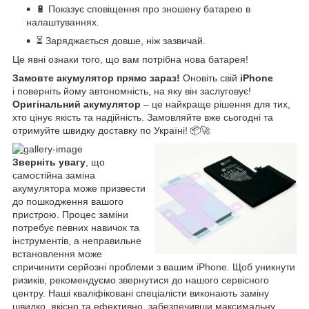
🔋 Показує сповіщення про зношену батарею в
налаштуваннях.
⏳ Заряджається довше, ніж зазвичай.
Це явні ознаки того, що вам потрібна нова батарея!
Замовте акумулятор прямо зараз!
Оновіть свій
iPhone
і поверніть йому автономність, на яку він заслуговує!
Оригінальний акумулятор
– це найкраще рішення для тих,
хто цінує якість та надійність. Замовляйте вже сьогодні та
отримуйте швидку доставку по Україні! 📦🚀
Зверніть увагу
, що
самостійна заміна
акумулятора може призвести
до пошкодження вашого
пристрою. Процес заміни
потребує певних навичок та
інструментів, а неправильне
встановлення може
спричинити серйозні проблеми з вашим iPhone. Щоб уникнути
ризиків, рекомендуємо звернутися до нашого сервісного
центру. Наші кваліфіковані спеціалісти виконають заміну
швидко, якісно та ефективно, забезпечивши максимальну