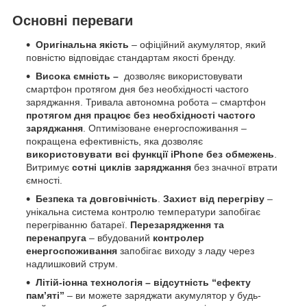
Основні переваги
Оригінальна якість
– офіційний акумулятор, який
повністю відповідає стандартам якості бренду.
Висока ємність
–
дозволяє використовувати
смартфон протягом дня без необхідності частого
заряджання. Тривала автономна робота – смартфон
протягом дня працює без необхідності частого
заряджання
. Оптимізоване енергоспоживання –
покращена ефективність, яка дозволяє
використовувати всі функції iPhone без обмежень
.
Витримує
сотні циклів заряджання
без значної втрати
ємності.
Безпека та довговічність
.
Захист від перегріву
–
унікальна система контролю температури запобігає
перегріванню батареї.
Перезарядження та
перенапруга
– вбудований
контролер
енергоспоживання
запобігає виходу з ладу через
надлишковий струм.
Літій-іонна технологія
– в
ідсутність “ефекту
пам’яті”
– ви можете заряджати акумулятор у будь-