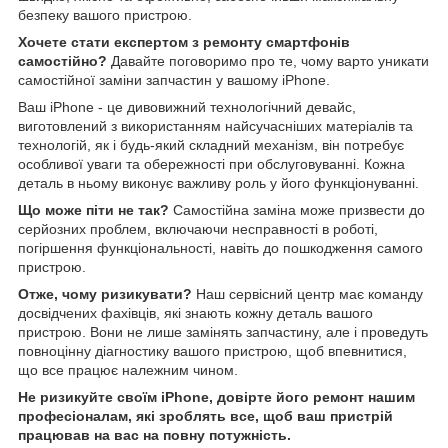
безпеку вашого пристрою.
Хочете стати експертом з ремонту смартфонів
самостійно?
Давайте поговоримо про те, чому варто уникати
самостійної заміни запчастин у вашому iPhone.
Ваш iPhone - це дивовижний технологічний девайс,
виготовлений з використанням найсучасніших матеріалів та
технологій, як і будь-який складний механізм, він потребує
особливої уваги та обережності при обслуговуванні. Кожна
деталь в ньому виконує важливу роль у його функціонуванні.
Що може піти не так?
Самостійна заміна може призвести до
серйозних проблем, включаючи несправності в роботі,
погіршення функціональності, навіть до пошкодження самого
пристрою.
Отже, чому ризикувати?
Наш сервісний центр має команду
досвідчених фахівців, які знають кожну деталь вашого
пристрою. Вони не лише замінять запчастину, але і проведуть
повноцінну діагностику вашого пристрою, щоб впевнитися,
що все працює належним чином.
Не ризикуйте своїм iPhone, довірте його ремонт нашим
професіоналам, які зроблять все, щоб ваш пристрій
працював на вас на повну потужність.