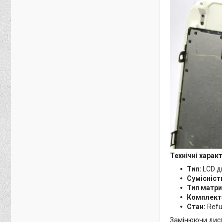
Технічні харак
Тип:
LCD д
Сумісніст
Тип матри
Комплект
Стан:
Refu
Замінюючи диспл