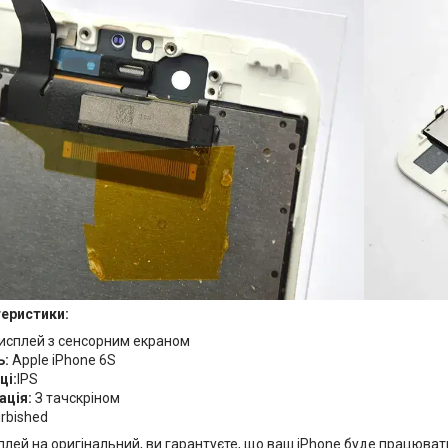
теристики:
исплей з сенсорним екраном
ь:
Apple iPhone 6S
ці:
IPS
ація:
З тачскріном
rbished
ей на оригінальний, ви гарантуєте, що ваш iPhone буде працювати 