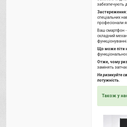
забезпечують до
Застереження:
спеціальних на
професіонали я
Ваш смартфон - 
складний механі
функціонуванні
Що може піти 
функціональнос
Отже, чому ри
замінять запча
Не ризикуйте св
потужність.
Також у на