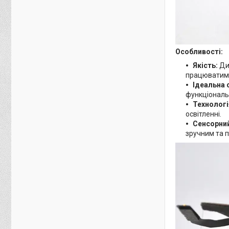
Особливості:
Якість:
Дис
працюватиме
Ідеальна 
функціональ
Технологі
освітленні.
Сенсорний
зручним та 