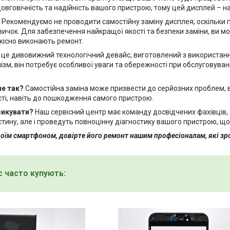
вговічність та надійність вашого пристрою, тому цей дисплей – най
Рекомендуємо не проводити самостійну заміну дисплея, оскільки
вичок. Для забезпечення найкращої якості та безпеки заміни, ви м
кісно виконають ремонт.
це дивовижний технологічний девайс, виготовлений з використанням
зм, він потребує особливої уваги та обережності при обслуговуван
.
не так?
Самостійна заміна може призвести до серйозних проблем, в
ті, навіть до пошкодження самого пристрою.
зикувати?
Наш сервісний центр має команду досвідчених фахівців,
стину, але і проведуть повноцінну діагностику вашого пристрою, 
оїм смартфоном, довірте його ремонт нашим професіоналам, які зро
с часто купують: