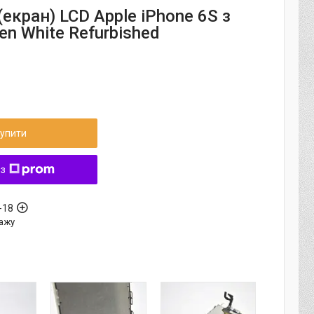
екран) LCD Apple iPhone 6S з
en White Refurbished
упити
 з
-18
ажу