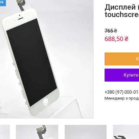
Дисплей (
touchscre
765 ₴
688,50 ₴
К
Купити
+380 (97) 000-01
Менеджер з прод