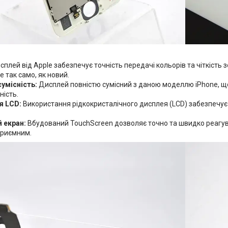
плей від Apple забезпечує точність передачі кольорів та чіткість
 так само, як новий.
сумісність:
Дисплей повністю сумісний з даною моделлю iPhone, щ
ність.
я LCD:
Використання рідкокристалічного дисплея (LCD) забезпечує 
 екран:
Вбудований TouchScreen дозволяє точно та швидко реагув
приємним.