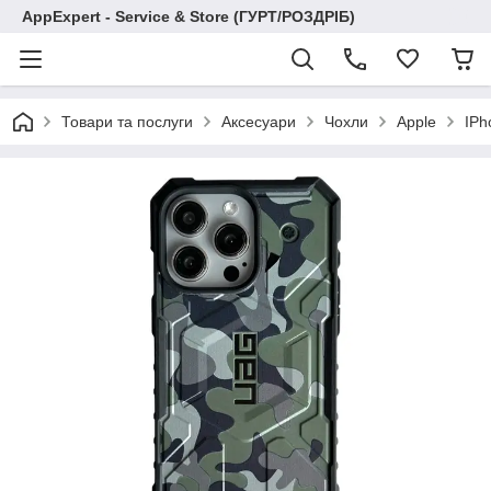
AppExpert - Service & Store (ГУРТ/РОЗДРІБ)
Товари та послуги
Аксесуари
Чохли
Apple
IPh