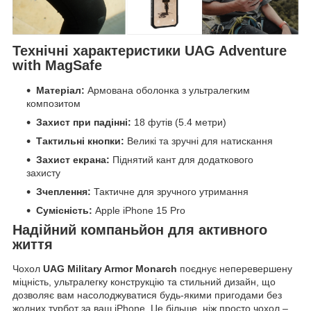
Технічні характеристики UAG Adventure
with MagSafe
Матеріал:
Армована оболонка з ультралегким
композитом
Захист при падінні:
18 футів (5.4 метри)
Тактильні кнопки:
Великі та зручні для натискання
Захист екрана:
Піднятий кант для додаткового
захисту
Зчеплення:
Тактичне для зручного утримання
Сумісність:
Apple iPhone 15 Pro
Надійний компаньйон для активного
життя
Чохол
UAG Military Armor Monarch
поєднує неперевершену
міцність, ультралегку конструкцію та стильний дизайн, що
дозволяє вам насолоджуватися будь-якими пригодами без
жодних турбот за ваш iPhone. Це більше, ніж просто чохол –