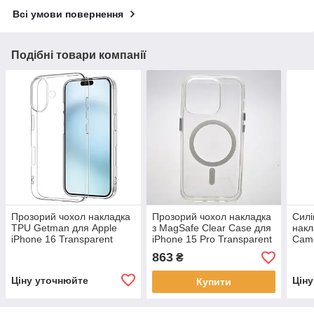
Всі умови повернення
Подібні товари компанії
Прозорий чохол накладка
Прозорий чохол накладка
Силі
TPU Getman для Apple
з MagSafe Clear Case для
накл
iPhone 16 Transparent
iPhone 15 Pro Transparent
Came
Pine
863
₴
Ціну уточнюйте
Цін
Купити