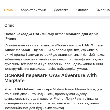
Опис
Характеристики
Доставка
Оплата
Умови п
Опис
Чохол накладка UAG Military Armor Monarch для Apple
iPhone
Станьте впевненим власником iPhone з чохлом
UAG Military
Armor Monarch
– ідеальним вибором для тих, хто живе в
ритмі пригод і завжди готовий до активних викликів. Цей чохол
забезпечує максимальний захист вашого смартфона завдяки
сучасним технологіям і ультралегкій, але надзвичайно міцній
конструкції, яка витримає навіть найсуворіші умови.
Основні переваги UAG Adventure with
MagSafe
Чохол
UAG Adventure
з серії Military Armor Monarch поєднує
стильний дизайн та надійність, пропонуючи чудову
функціональність для вашого iPhone. Легкий як пір'їнка та
оснащений захисним корпусом, цей чохол стане надійним
компаньйоном для будь-яких пригод.