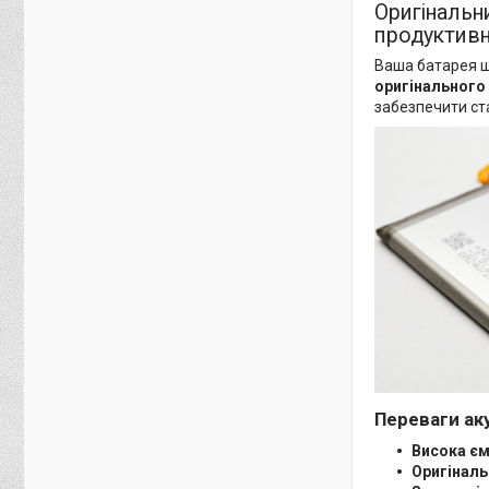
Оригінальн
продуктивні
Ваша батарея ш
оригінального
забезпечити ста
Переваги ак
Висока єм
Оригіналь