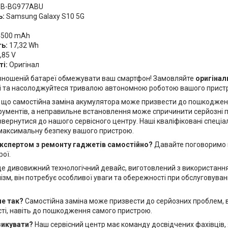
B-BG977ABU
ь:
Samsung Galaxy S10 5G
500 mAh
ь:
17,32 Wh
,85 V
ті:
Оригінал
зношеній батареї обмежувати ваш смартфон! Замовляйте
оригінал
і та насолоджуйтеся тривалою автономною роботою вашого прист
, що самостійна заміна акумулятора може призвести до пошкоджен
трументів, а неправильне встановлення може спричинити серйозні 
ернутися до нашого сервісного центру. Наші кваліфіковані спеціал
максимальну безпеку вашого пристрою.
експертом з ремонту гаджетів самостійно?
Давайте поговоримо п
ої.
е дивовижний технологічний девайс, виготовлений з використанням 
зм, він потребує особливої уваги та обережності при обслуговуван
.
не так?
Самостійна заміна може призвести до серйозних проблем, в
ті, навіть до пошкодження самого пристрою.
зикувати?
Наш сервісний центр має команду досвідчених фахівців,