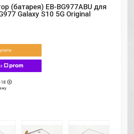
ор (батарея) EB-BG977ABU для
977 Galaxy S10 5G Original
упити
 з
-18
ажу