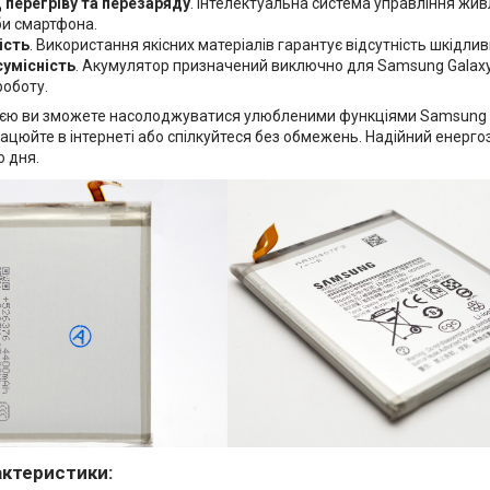
д перегріву та перезаряду
. Інтелектуальна система управління жи
би смартфона.
ість
. Використання якісних матеріалів гарантує відсутність шкідли
сумісність
. Акумулятор призначений виключно для Samsung Galaxy
роботу.
єю ви зможете насолоджуватися улюбленими функціями Samsung Gal
 працюйте в інтернеті або спілкуйтеся без обмежень. Надійний ене
о дня.
актеристики: