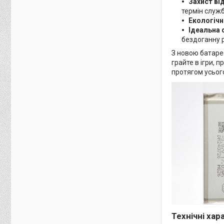
Захист ві
термін служ
Екологічн
Ідеальна 
бездоганну 
З новою батаре
грайте в ігри,
протягом усьог
Технічні хар