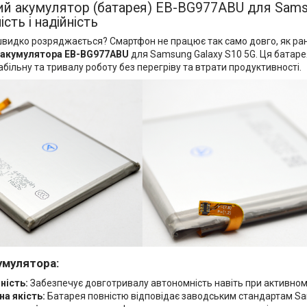
ий акумулятор (батарея) EB-BG977ABU для Sams
сть і надійність
видко розряджається? Смартфон не працює так само довго, як ран
 акумулятора EB-BG977ABU
для Samsung Galaxy S10 5G. Ця батар
більну та тривалу роботу без перегріву та втрати продуктивності.
умулятора:
ність:
Забезпечує довготривалу автономність навіть при активном
на якість:
Батарея повністю відповідає заводським стандартам Sam