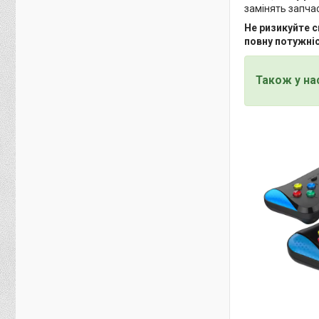
замінять запча
Не ризикуйте с
повну потужніс
Також у на