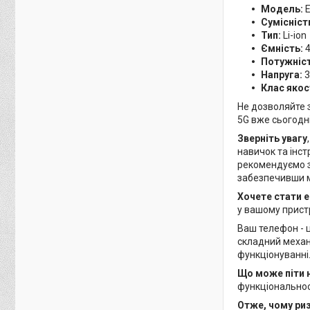
Модель:
E
Сумісніст
Тип:
Li-ion
Ємність:
4
Потужніст
Напруга:
3
Клас якос
Не дозволяйте 
5G вже сьогодн
Зверніть увагу
навичок та інс
рекомендуємо зв
забезпечивши 
Хочете стати 
у вашому пристр
Ваш телефон - ц
складний механі
функціонуванні
Що може піти 
функціональнос
Отже, чому ри