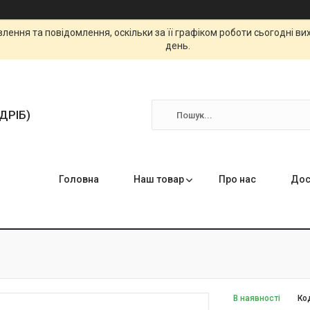
ення та повідомлення, оскільки за її графіком роботи сьогодні в
день.
ЗДРІБ)
Головна
Наш товар
Про нас
Дос
В наявності
Ко