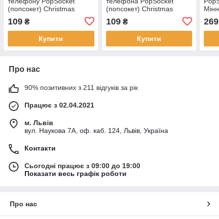
телефону PopSocket
телефона PopSocket
PopS
(попсокет) Christmas
(попсокет) Christmas
Мінн
Moon
Together
109
109
269
₴
₴
Купити
Купити
Про нас
90% позитивних з 211 відгуків за рік
Працює з 02.04.2021
м. Львів
вул. Наукова 7А, оф. каб. 124, Львів, Україна
Контакти
Сьогодні працює з 09:00 до 19:00
Показати весь графік роботи
Про нас