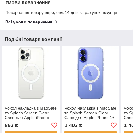
Умови повернення
Повернення товару впродовж 14 днів за рахунок покупця
Всі умови повернення
Подібні товари компанії
Чохол накладка з MagSafe
Чохол накладка з MagSafe
Чохо
та Splash Screen Clear
та Splash Screen Clear
та S
Case для Apple iPhone
Case для Apple iPhone 16
Case
12/12 Pro Transparent
Transparent (Прозорий)
Pro 
863
1 403
1 4
₴
₴
(Прозорий)
(Про