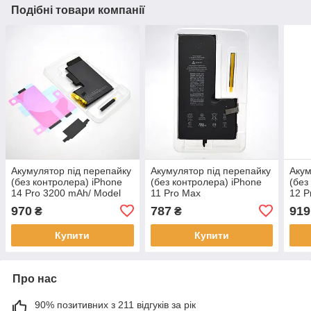
Подібні товари компанії
Акумулятор під перепайку
Акумулятор під перепайку
Акум
(без контролера) iPhone
(без контролера) iPhone
(без
14 Pro 3200 mAh/ Model
11 Pro Max
12 P
A2866 Original
3969mAh/APN:616-00653
mAh
970
787
919
₴
₴
Original
Origi
Купити
Купити
Про нас
90% позитивних з 211 відгуків за рік