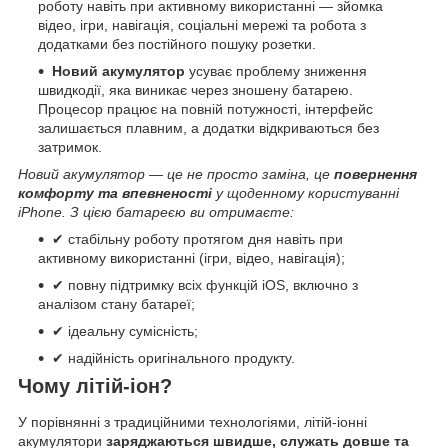
роботу навіть при активному використанні — зйомка
відео, ігри, навігація, соціальні мережі та робота з
додатками без постійного пошуку розетки.
Новий акумулятор
усуває проблему зниження
швидкодії, яка виникає через зношену батарею.
Процесор працює на повній потужності, інтерфейс
залишається плавним, а додатки відкриваються без
затримок.
Новий акумулятор — це не просто заміна, це
повернення
комфорту та впевненості
у щоденному користуванні
iPhone. З цією батареєю ви отримаєте:
✔ стабільну роботу протягом дня навіть при
активному використанні (ігри, відео, навігація);
✔ повну підтримку всіх функцій iOS, включно з
аналізом стану батареї;
✔ ідеальну сумісність;
✔ надійність оригінального продукту.
Чому літій-іон?
У порівнянні з традиційними технологіями, літій-іонні
акумулятори
заряджаються швидше, служать довше та