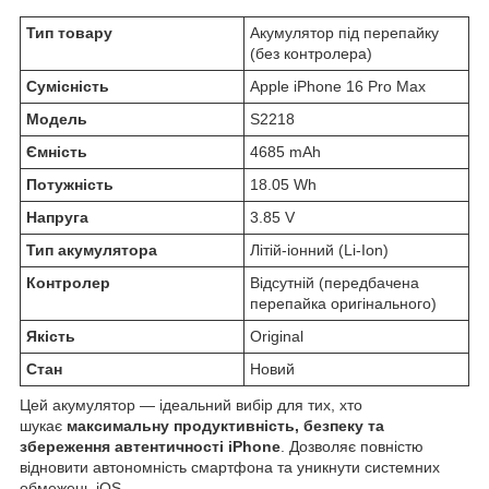
Тип товару
Акумулятор під перепайку
(без контролера)
Сумісність
Apple iPhone 16 Pro Max
Модель
S2218
Ємність
4685 mAh
Потужність
18.05 Wh
Напруга
3.85 V
Тип акумулятора
Літій-іонний (Li-Ion)
Контролер
Відсутній (передбачена
перепайка оригінального)
Якість
Original
Стан
Новий
Цей акумулятор — ідеальний вибір для тих, хто
шукає
максимальну продуктивність, безпеку та
збереження автентичності iPhone
. Дозволяє повністю
відновити автономність смартфона та уникнути системних
обмежень iOS.