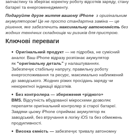
запчастину та зберігає коректну роботу відсотків заряду, стану
батареї та енергоменеджменту.
Подаруйте друге життя вашому iPhone
з
оригінальним
акумулятором
! Це не просто стандартна заміна — це
рішення, яке забезпечить
максимальну автономність
без
жодних технічних складнощів чи ризиків для пристрою.
Ключові переваги
Оригінальний продукт
— не підробка, не сумісний
аналог. Ваш iPhone відразу розпізнає акумулятор
як
“оригінальну деталь”
у налаштуваннях.
Забезпечує стабільну напругу, правильну роботу
енергоспоживання та ресурс, максимально наближений
до заводського. Жодних різких просідань заряду чи
некоректної індикації відсотків.
Без контролера — збереження «рідного»
BMS.
Відсутність вбудованої мікросхеми дозволяє
перепаяти оригінальний контролер зі старої батареї.
Завдяки цьому iPhone сприймає акумулятор як
заводський, без втручання в логіку iOS та без обмежень
продуктивності.
Висока ємність
—
забезпечує тривалу автономну