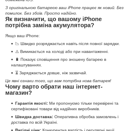
З оригінальною батареєю ваш iPhone працює як новий. Без
помилок. Без збоїв. Просто надійно.
Як визначити, що вашому iPhone
потрібна заміна акумулятора?
Якщо ваш iPhone:
📉 Швидко розряджається навіть після повної зарядки.
⚠️ Вимикається на холоді або при навантаженні.
🔋 Показує сповіщення про зношену батарею в
налаштуваннях.
⏳ Заряджається довше, ніж зазвичай.
Це явні ознаки того, що вам потрібна нова батарея!
Чому варто обрати наш інтернет-
магазин?
Гарантія якості:
Ми пропонуємо тільки перевірені та
сертифіковані товари від надійних виробників.
Швидка доставка:
Оперативна обробка замовлень і
доставка по всій Україні.
Вигідні ціни:
Конкурентна вартість і регулярні акції