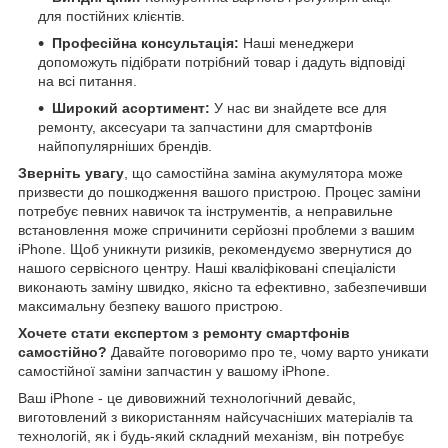
для постійних клієнтів.
Професійна консультація:
Наші менеджери
допоможуть підібрати потрібний товар і дадуть відповіді
на всі питання.
Широкий асортимент:
У нас ви знайдете все для
ремонту, аксесуари та запчастини для смартфонів
найпопулярніших брендів.
Зверніть увагу
, що самостійна заміна акумулятора може
призвести до пошкодження вашого пристрою. Процес заміни
потребує певних навичок та інструментів, а неправильне
встановлення може спричинити серйозні проблеми з вашим
iPhone. Щоб уникнути ризиків, рекомендуємо звернутися до
нашого сервісного центру. Наші кваліфіковані спеціалісти
виконають заміну швидко, якісно та ефективно, забезпечивши
максимальну безпеку вашого пристрою.
Хочете стати експертом з ремонту смартфонів
самостійно?
Давайте поговоримо про те, чому варто уникати
самостійної заміни запчастин у вашому iPhone.
Ваш iPhone - це дивовижний технологічний девайс,
виготовлений з використанням найсучасніших матеріалів та
технологій, як і будь-який складний механізм, він потребує