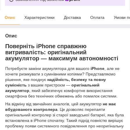
Опис
Характеристики
Доставка
Оплата
Умови п
Опис
Поверніть iPhone справжню
витривалість: оригінальний
акумулятор
—
максимум автономності
Потребуєте заміни акумулятора для вашого
iPhone
, але не
хочете ризикувати з сумнівними копіями? Представляємо
рішення, яке поєднує
надійність, безпеку та повну
сумісність
з вашим пристроєм —
оригінальний
акумулятор
, який забезпечує комфортне використання
смартфона без технічних обмежень або помилок системи.
На відміну від звичайних аналогів, цей акумулятор
не має
вбудованого контролера
. Це дозволяє перепаяти
оригінальний контролер зі старої заводської батареї, яка була
встановлена в iPhone спочатку. Такий підхід повністю вирішує
проблему появи системного повідомлення про неоригінальну