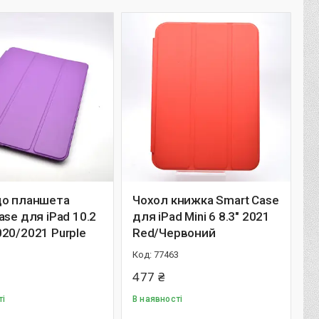
до планшета
Чохол книжка Smart Case
ase для iPad 10.2
для iPad Mini 6 8.3" 2021
20/2021 Purple
Red/Червоний
1
77463
477 ₴
ті
В наявності