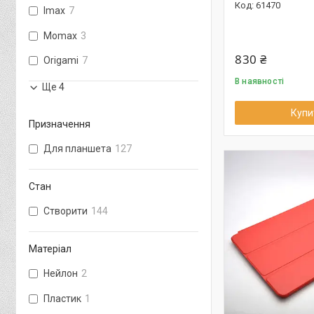
61470
Imax
7
Momax
3
830 ₴
Origami
7
В наявності
Ще 4
Купи
Призначення
Для планшета
127
Стан
Створити
144
Матеріал
Нейлон
2
Пластик
1