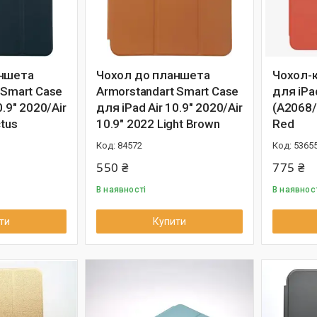
аншета
Чохол до планшета
Чохол-к
 Smart Case
Armorstandart Smart Case
для iPad
0.9" 2020/Air
для iPad Air 10.9" 2020/Air
(A2068
ctus
10.9" 2022 Light Brown
Red
84572
5365
550 ₴
775 ₴
В наявності
В наявнос
ти
Купити