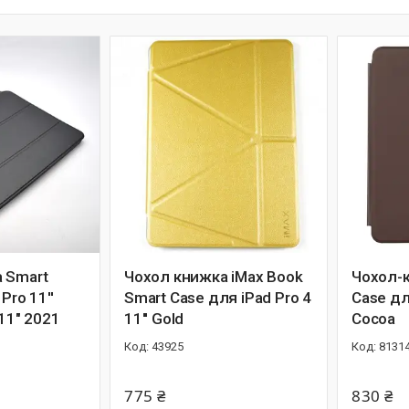
 Smart
Чохол книжка iMax Book
Чохол-
Pro 11''
Smart Case для iPad Pro 4
Case для
 11" 2021
11'' Gold
Cocoa
43925
8131
775 ₴
830 ₴