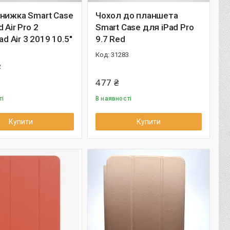
нижка Smart Case
Чохол до планшета
 Air Pro 2
Smart Case для iPad Pro
Pad Air 3 2019 10.5''
9.7 Red
31283
2
477 ₴
ті
В наявності
Купити
Купити