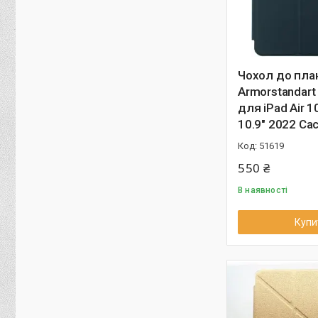
Чохол до пл
Armorstandart
для iPad Air 1
10.9" 2022 Ca
51619
550 ₴
В наявності
Купи