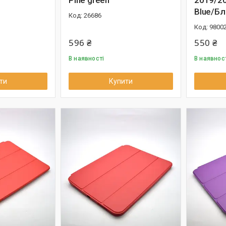
Pine green
2019/20
Blue/Б
26686
9800
596 ₴
550 ₴
В наявності
В наявнос
ти
Купити