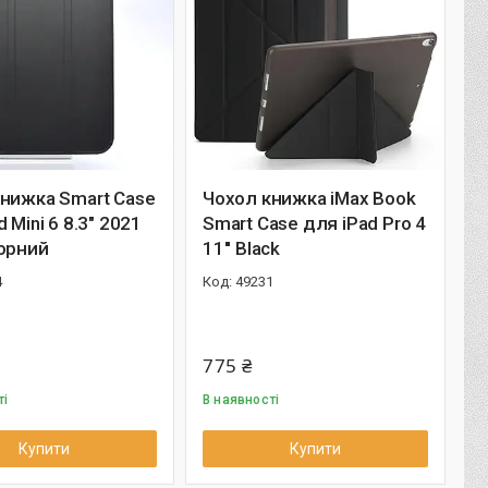
нижка Smart Case
Чохол книжка iMax Book
 Mini 6 8.3" 2021
Smart Case для iPad Pro 4
орний
11'' Black
4
49231
775 ₴
ті
В наявності
Купити
Купити