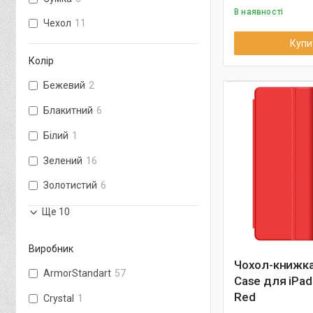
В наявності
Чехол
11
Купи
Колір
Бежевий
2
Блакитний
6
Білий
1
Зелений
16
Золотистий
6
Ще 10
Виробник
Чохол-книжка
ArmorStandart
57
Case для iPad 
Red
Crystal
1