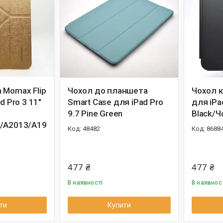
 Momax Flip
Чохол до планшета
Чохол к
d Pro 3 11"
Smart Case для iPad Pro
для iPad
9.7 Pine Green
Black/Ч
/A2013/A19
48482
8688
477 ₴
477 ₴
В наявності
В наявнос
ти
Купити