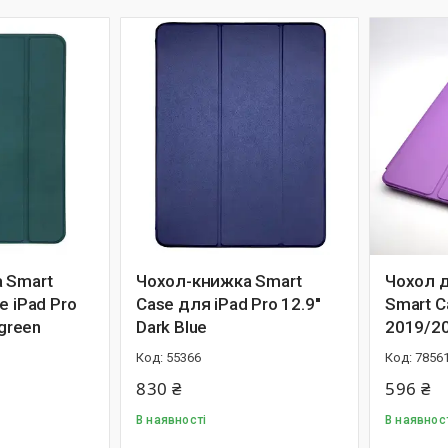
 Smart
Чохол-книжка Smart
Чохол 
e iPad Pro
Case для iPad Pro 12.9''
Smart C
 green
Dark Blue
2019/20
55366
7856
830 ₴
596 ₴
В наявності
В наявнос