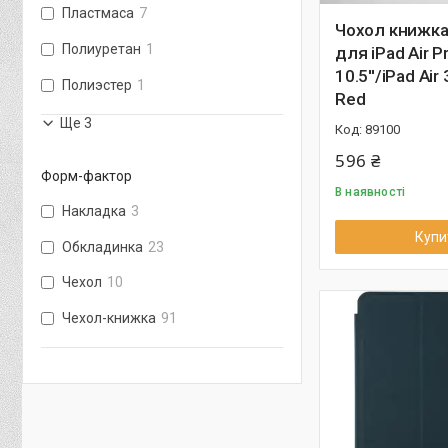
Пластмаса
7
Чохол книжка
Полиуретан
1
для iPad Air P
10.5''/iPad Air 
Полиэстер
1
Red
Ще 3
89100
596 ₴
Форм-фактор
В наявності
Накладка
3
Купи
Обкладинка
23
Чехол
10
Чехол-книжка
91