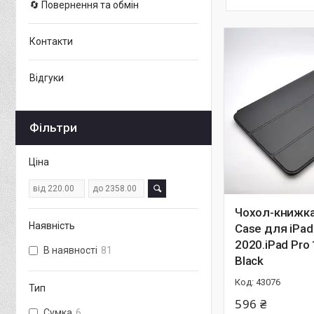
🔄 Повернення та обмін
Контакти
Відгуки
Фільтри
Ціна
Чохол-книжка
Наявність
Case для iPad 
2020.iPad Pro
В наявності
81
Black
43076
Тип
596 ₴
Сумка
6