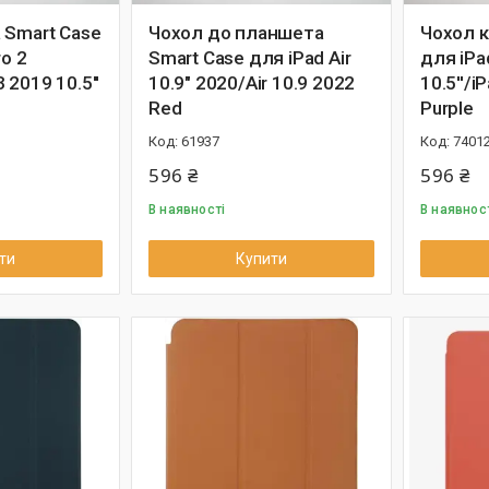
 Smart Case
Чохол до планшета
Чохол к
ro 2
Smart Case для iPad Air
для iPad
3 2019 10.5''
10.9" 2020/Air 10.9 2022
10.5''/i
Red
Purple
61937
7401
596 ₴
596 ₴
В наявності
В наявнос
ти
Купити