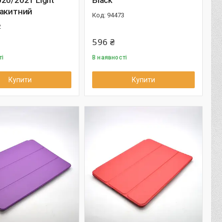
20/2021 Light
Black
лакитний
94473
2
596 ₴
ті
В наявності
Купити
Купити